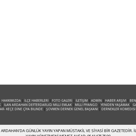
|
HAKKIMIZDA
|
İLÇE HABERLERİ
|
FOTO GALERİ
|
İLETİŞİM
|
ADMİN
|
HABER ARŞIVI
|
BEN
K
|
İLAN ARDAHAN DEFTERDARLIĞI MİLLİ EMLAK
|
MİLLİ PİYANGO
|
YENİDEN YAŞAMAK
|
G
R- KEÇE DİNE ÇİYA BILINDE
|
ŞOVMEN DERNEK GENEL BAŞKANI
|
DERNEKLER KOMEDISI
ARDAHAN'DA GÜNLÜK YAYIN YAPAN MÜSTAKİL VE SİYASİ BİR GAZETEDİR. İLE