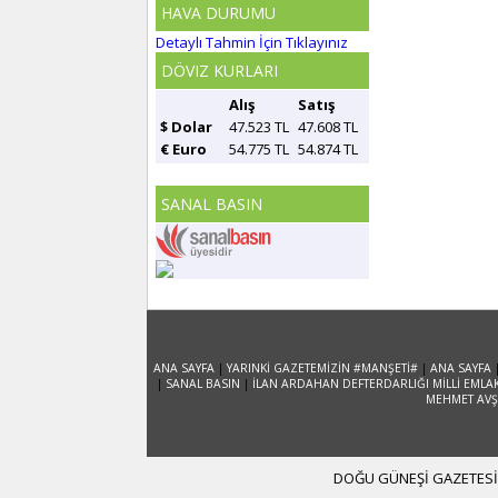
HAVA DURUMU
Detaylı Tahmin İçin Tıklayınız
DÖVIZ KURLARI
Alış
Satış
$ Dolar
47.523 TL
47.608 TL
€ Euro
54.775 TL
54.874 TL
SANAL BASIN
ANA SAYFA
|
YARINKİ GAZETEMİZİN #MANŞETİ#
|
ANA SAYFA
|
SANAL BASIN
|
İLAN ARDAHAN DEFTERDARLIĞI MİLLİ EMLA
MEHMET AVŞA
DOĞU GÜNEŞİ GAZETESİ 