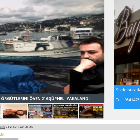
Sizde burada
 ÖRGÜTLERINI ÖVEN 216 ŞÜPHELI YAKALANDI
Tel : 054147
ayfa
» EY! AZİZ ARDAHAN
AN