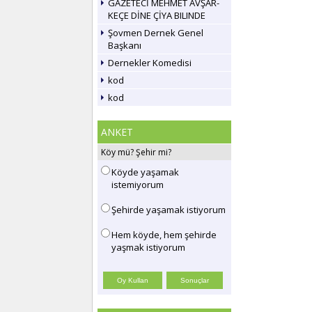
GAZETECİ MEHMET AVŞAR-
KEÇE DİNE ÇİYA BILINDE
Şovmen Dernek Genel
Başkanı
Dernekler Komedisi
kod
kod
ANKET
Köy mü? Şehir mi?
Köyde yaşamak
istemiyorum
Şehirde yaşamak istiyorum
Hem köyde, hem şehirde
yaşmak istiyorum