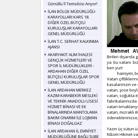
Gönüllü İl Temsilcisi Arıyor!
İLAN BÖLGE MÜDÜRLÜĞÜ-
KARAYOLLARI KARS 18.
DİĞER ÖZEL BÜTÇELİ
KURULUŞLAR KARAYOLLARI
GENEL MÜDÜRLÜĞÜ
İLAN T.C. SERHAT KALKINMA
AJANSI
AKARYAKIT ALIM İHALESİ
Birileri dışarıda
GENÇLİK HİZMETLERİ VE
ya bu vatanı biz
SPOR İL MÜDÜRLÜKLERİ -
ben yurt
ARDAHAN DİĞER ÖZEL
hainiyim, ben 
BÜTÇELİ KURULUŞLAR SPOR
Vatan çiftliklerin
GENEL MÜDÜRLÜĞÜ
kasalarınızın ve 
İLAN ARDAHAN MERKEZ
vatan, şose boy
KAZIM KARABEKİR MESLEKİ
vatan, soğukta i
VE TEKNİK ANADOLU LİSESİ
fabrikalarınızda
HİZMET BİNASI VE EK
vatan tırnaklarıy
BİNALARINDA MANTOLAMA
vatan, mızraklı i
BAKIM ONARIM İLE LOJMAN
ödeneklerinizse,
BİNASI DOĞALGAZ
Yazın üç sütun ü
İLAN ARDAHAN İL EMNİYET
Nâzım Hikmet vat
MÜDÜRLÜĞÜNE BAĞLI ŞUBE