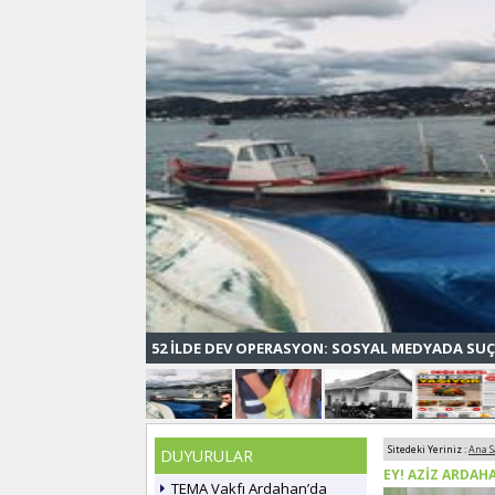
52 İLDE DEV OPERASYON: SOSYAL MEDYADA SUÇ
Sitedeki Yeriniz :
Ana S
DUYURULAR
EY! AZİZ ARDAH
TEMA Vakfı Ardahan’da