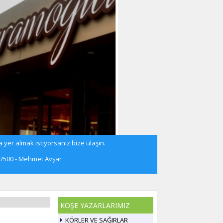
 yer almak istiyorsanız bize ulaşın.
57500 - Mehmet Avşar
KÖŞE YAZARLARIMIZ
KÖRLER VE SAĞIRLAR