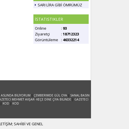
SARI LİRA GİBİ ÖMRÜMÜZ
İSTATISTIKLER
Online
:
93
Ziyaretçi
:
18712323
Görüntüleme
:
46332214
 ASLINDA BİLİYORUM
|
ÇEMBERIMDE GÜL OYA
|
SANAL BASIN
AZETECİ MEHMET AVŞAR- KEÇE DİNE ÇİYA BILINDE
|
GAZETECİ
|
KOD
|
KOD
TİŞİM; SAHİBİ VE GENEL