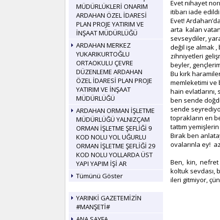
Evet nihayet nor
MÜDÜRLÜKLERİ ONARIM
itibarı iade edildi
ARDAHAN ÖZEL İDARESİ
Evet! Ardahan’d
PLAN PROJE YATIRIM VE
arta kalan vatans
İNŞAAT MÜDÜRLÜĞÜ
sevseydiler, yara
ARDAHAN MERKEZ
değil işe almak ,
YUKARIKURTOĞLU
zihniyetleri geliş
ORTAOKULU ÇEVRE
beyler, gençlerim
DÜZENLEME ARDAHAN
Bu kırk haramile
ÖZEL İDARESİ PLAN PROJE
memleketimi ve b
YATIRIM VE İNŞAAT
hain evlatlarını
MÜDÜRLÜĞÜ
ben sende doğdu
sende seyrediyor
ARDAHAN ORMAN İŞLETME
toprakların en b
MÜDÜRLÜĞÜ YALNIZÇAM
tattım yemişlerin
ORMAN İŞLETME ŞEFLİĞİ 9
Bırak ben anlatay
KOD NOLU YOL UĞURLU
ovalarınla ey! a
ORMAN İŞLETME ŞEFLİĞİ 29
KOD NOLU YOLLARDA ÜST
Ben, kin, nefret 
YAPI YAPIM İŞİ AR
koltuk sevdası, b
Tümünü Göster
ileri gitmiyor, 
YARINKİ GAZETEMİZİN
#MANŞETİ#
ANA SAYFA