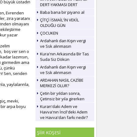
. O büyük üstadın
DERT-YAKMASI DERT
Baba bana bir piyano al
den, Evrenden
er, zira yaratanı
ÇİTÇİ İSMAİL'İN VEKİL
lerinden olmayanı
OLDUĞU GÜN
tekileştirme
ÇOCUKEN
 okur yazar
Ardahanlı dan Kışın vergi
üzelim
ve Ssk alınmasın
n, boş ver sen o
Kura'nın Arkasında Bir Tas
 kadar lazımsın,
Suda Siz Dökün
zi görmedim ama
Ardahanlı dan Kışın vergi
kü, çünkü
ve Ssk alınmasın
ah! Sen, senden
ARDAHAN NASIL CAZİBE
la, yaylalarınla,
MERKEZİ OLUR?
Çetin bir yıldan sonra,
Çetinsiz bir yıla girerken
güç, mevki,
, bir arpa boyu
Kuran'daki Adem ve
Havva'nın İncil'deki Adem
ve Havva'dan farkı nedir?
ŞİİR KÖŞESİ