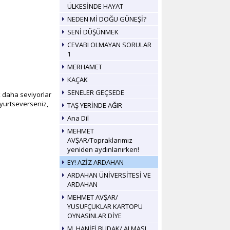
ÜLKESİNDE HAYAT
NEDEN Mİ DOĞU GÜNEŞİ?
SENİ DÜŞÜNMEK
CEVABI OLMAYAN SORULAR
1
MERHAMET
KAÇAK
SENELER GEÇSEDE
k daha seviyorlar
 yurtseverseniz,
TAŞ YERİNDE AĞIR
Ana Dil
MEHMET
AVŞAR/Topraklarımız
yeniden aydınlanırken!
EY! AZİZ ARDAHAN
ARDAHAN ÜNİVERSİTESİ VE
ARDAHAN
MEHMET AVŞAR/
YUSUFÇUKLAR KARTOPU
OYNASINLAR DİYE
M. HANİFİ BUDAK/ ALMASI