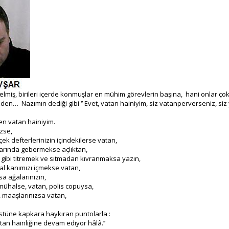
 gelmiş, birileri içerde konmuşlar en mühim görevlerin başına, hani onlar ço
den… Nazımın dediği gibi ‘’ Evet, vatan hainiyim, siz vatanperverseniz, siz
vatan hainiyim.
izse,
çek defterlerinizin içindekilerse vatan,
larında gebermekse açlıktan,
t gibi titremek ve sıtmadan kıvranmaksa yazın,
 al kanımızı içmekse vatan,
sa ağalarınızın,
lmühalse, vatan, polis copuysa,
 maaşlarınızsa vatan,
stüne kapkara haykıran puntolarla :
an hainliğine devam ediyor hâlâ.’’