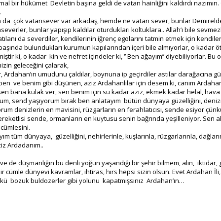
mal bir hükümet Devletin başına geldi de vatan hainliğini kaldırdı nazımın
.
a da çok vatansever var arkadaş, hemde ne vatan sever, bunlar Demirel
everler, bunlar yapışıp kaldılar oturdukları koltuklara.. Allah’ı bile sevmezl
tılanı da severdiler, kendilerinin iğrenç egolarını tatmin etmek için kendi
 başında bulundukları kurumun kapılarından içeri bile almıyorlar, o kadar ö
miştir ki, o kadar kin ve nefret içindeler ki, ‘’ Ben ağayım’’ diyebiliyorlar. Bu
izin geleceğini çalarak,
r, Ardahan’ın umudunu çaldılar, boynuna ip geçirdiler astılar darağacına g
en ve benim gibi düşünen, aziz Ardahanlılar için desem ki, canım Ardaha
, sen bana kulak ver, sen benim için su kadar aziz, ekmek kadar helal, hava
m, send yaşıyorum bırak ben anlatayım bütün dünyaya güzelliğini, deni
um denizlerin en mavisini, rüzgarların en ferahlatıcısı, sende esiyor çün
ereketlisi sende, ormanların en kuytusu senin bağrında yeşilleniyor. Sen 
 cümlesini.
ım tüm dünyaya, güzelliğini, nehirlerinle, kuşlarınla, rüzgarlarınla, dağların
ziz Ardadanım..
ve de düşmanlığın bu denli yoğun yaşandığı bir şehir bilmem, alın, iktidar, 
ir cümle dünyevi kavramlar, ihtiras, hırs hepsi sizin olsun. Evet Ardahan İli
çünkü bozuk buldozerler gibi yolunu kapatmışsınız Ardahan’ın…