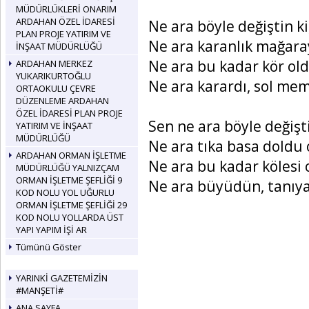
MÜDÜRLÜKLERİ ONARIM
ARDAHAN ÖZEL İDARESİ
Ne ara böyle değiştin k
PLAN PROJE YATIRIM VE
Ne ara karanlık mağara
İNŞAAT MÜDÜRLÜĞÜ
Ne ara bu kadar kör old
ARDAHAN MERKEZ
YUKARIKURTOĞLU
Ne ara karardı, sol mem
ORTAOKULU ÇEVRE
DÜZENLEME ARDAHAN
ÖZEL İDARESİ PLAN PROJE
Sen ne ara böyle değişt
YATIRIM VE İNŞAAT
MÜDÜRLÜĞÜ
Ne ara tıka basa doldu 
ARDAHAN ORMAN İŞLETME
Ne ara bu kadar kölesi 
MÜDÜRLÜĞÜ YALNIZÇAM
ORMAN İŞLETME ŞEFLİĞİ 9
Ne ara büyüdün, tanıy
KOD NOLU YOL UĞURLU
ORMAN İŞLETME ŞEFLİĞİ 29
KOD NOLU YOLLARDA ÜST
YAPI YAPIM İŞİ AR
Tümünü Göster
YARINKİ GAZETEMİZİN
#MANŞETİ#
ANA SAYFA