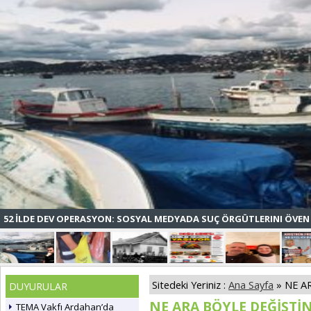
52 İLDE DEV OPERASYON: SOSYAL MEDYADA SUÇ ÖRGÜTLERINI ÖVEN 
Sitedeki Yeriniz :
Ana Sayfa
» NE A
DUYURULAR
NE ARA BÖYLE DEĞİŞTİ
TEMA Vakfı Ardahan’da