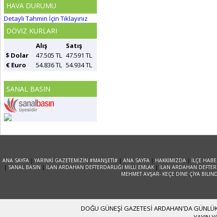
HAVA DURUMU
Detaylı Tahmin İçin Tıklayınız
DÖVIZ KURLARI
Alış
Satış
$ Dolar
47.505 TL
47.591 TL
€ Euro
54.836 TL
54.934 TL
SANAL BASIN
ANA SAYFA
|
YARINKİ GAZETEMİZİN #MANŞETİ#
|
ANA SAYFA
|
HAKKIMIZDA
|
İLÇE HABE
|
SANAL BASIN
|
İLAN ARDAHAN DEFTERDARLIĞI MİLLİ EMLAK
|
İLAN ARDAHAN DEFTERD
MEHMET AVŞAR- KEÇE DİNE ÇİYA BILIN
DOĞU GÜNEŞİ GAZETESİ ARDAHAN'DA GÜNLÜK YA