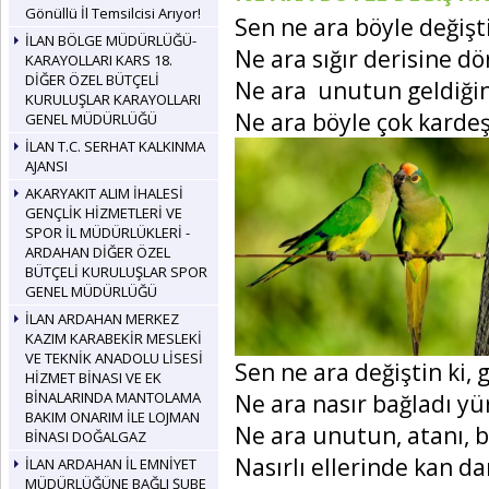
Gönüllü İl Temsilcisi Arıyor!
Sen ne ara böyle değişt
İLAN BÖLGE MÜDÜRLÜĞÜ-
Ne ara sığır derisine d
KARAYOLLARI KARS 18.
DİĞER ÖZEL BÜTÇELİ
Ne ara unutun geldiğin
KURULUŞLAR KARAYOLLARI
Ne ara böyle çok kardeş
GENEL MÜDÜRLÜĞÜ
İLAN T.C. SERHAT KALKINMA
AJANSI
AKARYAKIT ALIM İHALESİ
GENÇLİK HİZMETLERİ VE
SPOR İL MÜDÜRLÜKLERİ -
ARDAHAN DİĞER ÖZEL
BÜTÇELİ KURULUŞLAR SPOR
GENEL MÜDÜRLÜĞÜ
İLAN ARDAHAN MERKEZ
KAZIM KARABEKİR MESLEKİ
VE TEKNİK ANADOLU LİSESİ
Sen ne ara değiştin ki,
HİZMET BİNASI VE EK
BİNALARINDA MANTOLAMA
Ne ara nasır bağladı yü
BAKIM ONARIM İLE LOJMAN
Ne ara unutun, atanı, 
BİNASI DOĞALGAZ
Nasırlı ellerinde kan 
İLAN ARDAHAN İL EMNİYET
MÜDÜRLÜĞÜNE BAĞLI ŞUBE