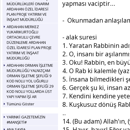
yapması vaciptir...
MÜDÜRLÜKLERİ ONARIM
ARDAHAN ÖZEL İDARESİ
PLAN PROJE YATIRIM VE
- Okunmadan anlaşılam
İNŞAAT MÜDÜRLÜĞÜ
ARDAHAN MERKEZ
YUKARIKURTOĞLU
- alak suresi
ORTAOKULU ÇEVRE
DÜZENLEME ARDAHAN
1. Yaratan Rabbinin adı
ÖZEL İDARESİ PLAN PROJE
2. O, insanı bir aşılan
YATIRIM VE İNŞAAT
MÜDÜRLÜĞÜ
3. Oku! Rabbin, en büyü
ARDAHAN ORMAN İŞLETME
4. O Rab ki kalemle (yaz
MÜDÜRLÜĞÜ YALNIZÇAM
ORMAN İŞLETME ŞEFLİĞİ 9
5. İnsana bilmedikleri ş
KOD NOLU YOL UĞURLU
6. Gerçek şu ki, insan a
ORMAN İŞLETME ŞEFLİĞİ 29
KOD NOLU YOLLARDA ÜST
7. Kendini kendine yete
YAPI YAPIM İŞİ AR
8. Kuşkusuz dönüş Rabb
Tümünü Göster
..
YARINKİ GAZETEMİZİN
14. (Bu adam) Allah'ın,
#MANŞETİ#
15. Hayır, hayır! Eğer 
ANA SAYFA