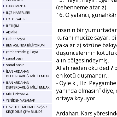
(cehenneme atarız).
HAKKIMIZDA
İLÇE HABERLERİ
16. O yalancı, günahkâr
FOTO GALERİ
İLETİŞİM
insanın bir yumurtadan 
ADMİN
kuranı mucize sayar. bi
Haber Arşivi
yakalarız) sözüne bakıy
BEN ASLINDA BİLİYORUM
düşüncelerinin kötülükl
çemberimde gül oya
sanal basın
alın bölgesindeymiş.
sanal basın
Allah neden oku dedi? 
İLAN ARDAHAN
en kötü düşmandır..
DEFTERDARLIĞI MİLLİ EMLAK
- Öyle ki, Hz. Peygambe
İLAN ARDAHAN
DEFTERDARLIĞI MİLLİ EMLAK
yanında olmasın’’ diye,
MİLLİ PİYANGO
ortaya koyuyor.
YENİDEN YAŞAMAK
GAZETECİ MEHMET AVŞAR-
KEÇE DİNE ÇİYA BILINDE
Ardahan, Kars yöresinde