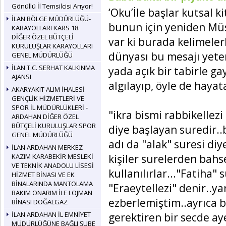
Gönüllü İl Temsilcisi Arıyor!
‘Oku’İle başlar kutsal ki
İLAN BÖLGE MÜDÜRLÜĞÜ-
bunun için yeniden Müs
KARAYOLLARI KARS 18.
DİĞER ÖZEL BÜTÇELİ
var ki burada kelimeler
KURULUŞLAR KARAYOLLARI
dünyası bu mesajı yeter
GENEL MÜDÜRLÜĞÜ
İLAN T.C. SERHAT KALKINMA
yada açık bir tabirle ga
AJANSI
algılayıp, öyle de hayat
AKARYAKIT ALIM İHALESİ
GENÇLİK HİZMETLERİ VE
SPOR İL MÜDÜRLÜKLERİ -
"ikra bismi rabbikellezi
ARDAHAN DİĞER ÖZEL
BÜTÇELİ KURULUŞLAR SPOR
diye başlayan suredir..b
GENEL MÜDÜRLÜĞÜ
adı da "alak" suresi di
İLAN ARDAHAN MERKEZ
kişiler surelerden bahs
KAZIM KARABEKİR MESLEKİ
VE TEKNİK ANADOLU LİSESİ
kullanılırlar..."Fatiha
HİZMET BİNASI VE EK
BİNALARINDA MANTOLAMA
"Eraeytellezi" denir..ya
BAKIM ONARIM İLE LOJMAN
ezberlemiştim..ayrıca b
BİNASI DOĞALGAZ
İLAN ARDAHAN İL EMNİYET
gerektiren bir secde a
MÜDÜRLÜĞÜNE BAĞLI ŞUBE