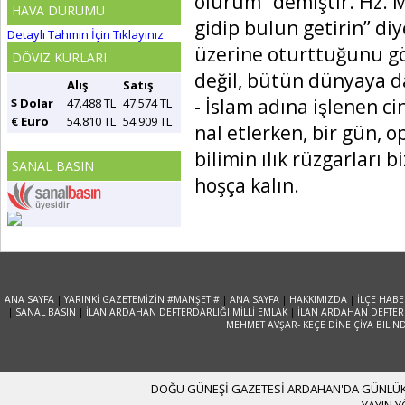
olurum’’ demiştir. Hz. M
HAVA DURUMU
gidip bulun getirin’’ di
Detaylı Tahmin İçin Tıklayınız
üzerine oturttuğunu g
DÖVIZ KURLARI
değil, bütün dünyaya d
Alış
Satış
- İslam adına işlenen ci
$ Dolar
47.488 TL
47.574 TL
€ Euro
54.810 TL
54.909 TL
nal etlerken, bir gün, o
bilimin ılık rüzgarları 
SANAL BASIN
hoşça kalın.
ANA SAYFA
|
YARINKİ GAZETEMİZİN #MANŞETİ#
|
ANA SAYFA
|
HAKKIMIZDA
|
İLÇE HABE
|
SANAL BASIN
|
İLAN ARDAHAN DEFTERDARLIĞI MİLLİ EMLAK
|
İLAN ARDAHAN DEFTERD
MEHMET AVŞAR- KEÇE DİNE ÇİYA BILIN
DOĞU GÜNEŞİ GAZETESİ ARDAHAN'DA GÜNLÜK YA