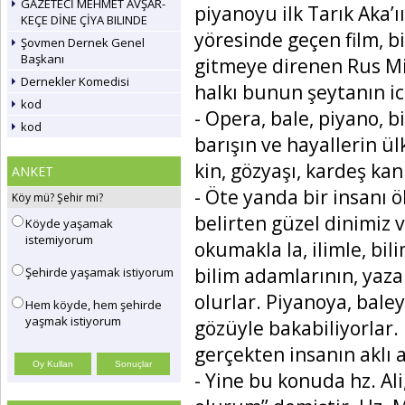
GAZETECİ MEHMET AVŞAR-
piyanoyu ilk Tarık Aka’ı
KEÇE DİNE ÇİYA BILINDE
yöresinde geçen film, bi
Şovmen Dernek Genel
Başkanı
gitmeye direnen Rus Mi
Dernekler Komedisi
halkı bunun şeytanın ic
kod
- Opera, bale, piyano, b
kod
barışın ve hayallerin ül
kin, gözyaşı, kardeş kan
ANKET
- Öte yanda bir insanı 
Köy mü? Şehir mi?
belirten güzel dinimiz 
Köyde yaşamak
istemiyorum
okumakla la, ilimle, bil
bilim adamlarının, yazar
Şehirde yaşamak istiyorum
olurlar. Piyanoya, bale
Hem köyde, hem şehirde
yaşmak istiyorum
gözüyle bakabiliyorla
gerçekten insanın aklı 
- Yine bu konuda hz. Ali,