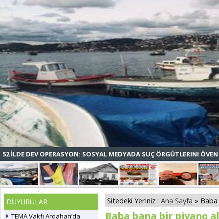
52 İLDE DEV OPERASYON: SOSYAL MEDYADA SUÇ ÖRGÜTLERINI ÖVEN 
Sitedeki Yeriniz :
Ana Sayfa
» Baba 
DUYURULAR
Baba bana bir piyano al
TEMA Vakfı Ardahan’da