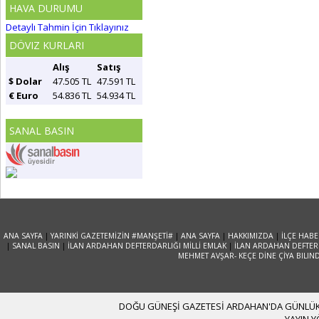
HAVA DURUMU
Detaylı Tahmin İçin Tıklayınız
DÖVIZ KURLARI
Alış
Satış
$ Dolar
47.505 TL
47.591 TL
€ Euro
54.836 TL
54.934 TL
SANAL BASIN
ANA SAYFA
|
YARINKİ GAZETEMİZİN #MANŞETİ#
|
ANA SAYFA
|
HAKKIMIZDA
|
İLÇE HABE
|
SANAL BASIN
|
İLAN ARDAHAN DEFTERDARLIĞI MİLLİ EMLAK
|
İLAN ARDAHAN DEFTERD
MEHMET AVŞAR- KEÇE DİNE ÇİYA BILIN
DOĞU GÜNEŞİ GAZETESİ ARDAHAN'DA GÜNLÜK YA