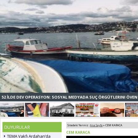
52 İLDE DEV OPERASYON: SOSYAL MEDYADA SUÇ ÖRGÜTLERINI ÖVEN 
Sitedeki Yeriniz :
Ana Sayfa
» CEM KARACA
DUYURULAR
CEM KARACA
TEMA Vakfı Ardahan’da