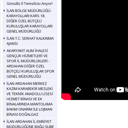
Gönüllü İl Temsilcisi Arıyor!
İLAN BÖLGE MÜDÜRLÜĞÜ-
KARAYOLLARI KARS 18.
DİĞER ÖZEL BÜTÇELİ
KURULUŞLAR KARAYOLLARI
GENEL MÜDÜRLÜĞÜ
İLAN T.C. SERHAT KALKINMA
AJANSI
AKARYAKIT ALIM İHALESİ
GENÇLİK HİZMETLERİ VE
SPOR İL MÜDÜRLÜKLERİ -
ARDAHAN DİĞER ÖZEL
BÜTÇELİ KURULUŞLAR SPOR
GENEL MÜDÜRLÜĞÜ
İLAN ARDAHAN MERKEZ
KAZIM KARABEKİR MESLEKİ
VE TEKNİK ANADOLU LİSESİ
HİZMET BİNASI VE EK
BİNALARINDA MANTOLAMA
BAKIM ONARIM İLE LOJMAN
BİNASI DOĞALGAZ
İLAN ARDAHAN İL EMNİYET
MÜDÜRLÜĞÜNE BAĞLI ŞUBE