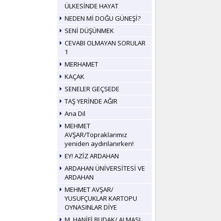
ÜLKESİNDE HAYAT
NEDEN Mİ DOĞU GÜNEŞİ?
SENİ DÜŞÜNMEK
CEVABI OLMAYAN SORULAR
1
MERHAMET
KAÇAK
SENELER GEÇSEDE
TAŞ YERİNDE AĞIR
Ana Dil
MEHMET
AVŞAR/Topraklarımız
yeniden aydınlanırken!
EY! AZİZ ARDAHAN
ARDAHAN ÜNİVERSİTESİ VE
ARDAHAN
MEHMET AVŞAR/
YUSUFÇUKLAR KARTOPU
OYNASINLAR DİYE
M. HANİFİ BUDAK/ ALMASI