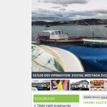
52 İLDE DEV OPERASYON: SOSYAL MEDYADA SUÇ
Sitedeki Yeriniz :
Ana S
DUYURULAR
YARINKİ GAZET
TEMA Vakfı Ardahan’da