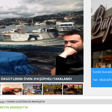
Sizde burada
 ÖRGÜTLERINI ÖVEN 216 ŞÜPHELI YAKALANDI
Tel : 054147
ayfa
» YARINKİ GAZETEMİZİN #MANŞETİ#
EMİZİN #MANŞETİ#