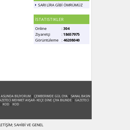
SARI LİRA GİBİ ÖMRÜMÜZ
İSTATISTIKLER
Online
:
304
Ziyaretçi
:
18657975
Görüntüleme
:
46208040
 ASLINDA BİLİYORUM
|
ÇEMBERIMDE GÜL OYA
|
SANAL BASIN
AZETECİ MEHMET AVŞAR- KEÇE DİNE ÇİYA BILINDE
|
GAZETECİ
|
KOD
|
KOD
TİŞİM; SAHİBİ VE GENEL