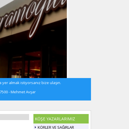
 yer almak istiyorsanız bize ulaşın.
57500 - Mehmet Avşar
KÖŞE YAZARLARIMIZ
KÖRLER VE SAĞIRLAR