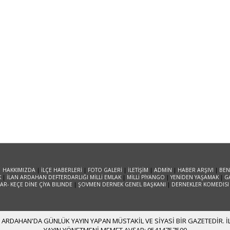
|
HAKKIMIZDA
|
İLÇE HABERLERİ
|
FOTO GALERİ
|
İLETİŞİM
|
ADMİN
|
HABER ARŞIVI
|
BEN
K
|
İLAN ARDAHAN DEFTERDARLIĞI MİLLİ EMLAK
|
MİLLİ PİYANGO
|
YENİDEN YAŞAMAK
|
G
R- KEÇE DİNE ÇİYA BILINDE
|
ŞOVMEN DERNEK GENEL BAŞKANI
|
DERNEKLER KOMEDISI
ARDAHAN'DA GÜNLÜK YAYIN YAPAN MÜSTAKİL VE SİYASİ BİR GAZETEDİR. İLE