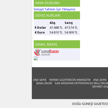
HAVA DURUMU
Detaylı Tahmin İçin Tıklayınız
DÖVIZ KURLARI
Alış
Satış
$ Dolar
47.488 TL
47.574 TL
€ Euro
54.810 TL
54.909 TL
SANAL BASIN
ANA SAYFA
|
YARINKİ GAZETEMİZİN #MANŞETİ#
|
ANA SAYFA
|
SANAL BASIN
|
İLAN ARDAHAN DEFTERDARLIĞI MİLLİ EMLA
MEHMET AVŞA
DOĞU GÜNEŞİ GAZETESİ 