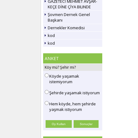
GAZETECİ MEHMET AVŞAR-
KEÇE DİNE ÇİYA BILINDE
Şovmen Dernek Genel
Başkanı
Dernekler Komedisi
kod
kod
ANKET
Köy mü? Şehir mi?
Köyde yaşamak
istemiyorum
Şehirde yaşamak istiyorum
Hem köyde, hem şehirde
yaşmak istiyorum