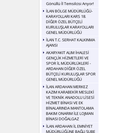
Gönüllü İl Temsilcisi Arıyor!
İLAN BÖLGE MÜDÜRLÜĞÜ-
KARAYOLLARI KARS 18.
DİĞER ÖZEL BÜTÇELİ
KURULUŞLAR KARAYOLLARI
GENEL MÜDÜRLÜĞÜ
İLAN T.C. SERHAT KALKINMA
AJANSI
AKARYAKIT ALIM İHALESİ
GENÇLİK HİZMETLERİ VE
SPOR İL MÜDÜRLÜKLERİ -
ARDAHAN DİĞER ÖZEL
BÜTÇELİ KURULUŞLAR SPOR
GENEL MÜDÜRLÜĞÜ
İLAN ARDAHAN MERKEZ
KAZIM KARABEKİR MESLEKİ
VE TEKNİK ANADOLU LİSESİ
HİZMET BİNASI VE EK
BİNALARINDA MANTOLAMA
BAKIM ONARIM İLE LOJMAN
BİNASI DOĞALGAZ
İLAN ARDAHAN İL EMNİYET
MÜDÜRLÜĞÜNE BAĞLI ŞUBE