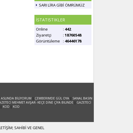
SARI LİRA GİBİ ÖMRÜMÜZ
İSTATISTIKLER
Online
:
442
Ziyaretçi
:
18760548
Görüntüleme
:
46446178
 ASLINDA BİLİYORUM
|
ÇEMBERIMDE GÜL OYA
|
SANAL BASIN
AZETECİ MEHMET AVŞAR- KEÇE DİNE ÇİYA BILINDE
|
GAZETECİ
|
KOD
|
KOD
TİŞİM; SAHİBİ VE GENEL