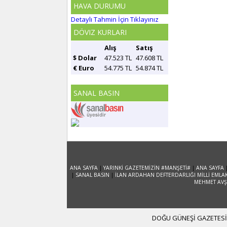
HAVA DURUMU
Detaylı Tahmin İçin Tıklayınız
DÖVIZ KURLARI
Alış
Satış
$ Dolar
47.523 TL
47.608 TL
€ Euro
54.775 TL
54.874 TL
SANAL BASIN
ANA SAYFA
|
YARINKİ GAZETEMİZİN #MANŞETİ#
|
ANA SAYFA
|
SANAL BASIN
|
İLAN ARDAHAN DEFTERDARLIĞI MİLLİ EMLA
MEHMET AVŞA
DOĞU GÜNEŞİ GAZETESİ 