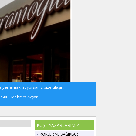
 yer almak istiyorsanız bize ulaşın.
57500 - Mehmet Avşar
KÖŞE YAZARLARIMIZ
KÖRLER VE SAĞIRLAR