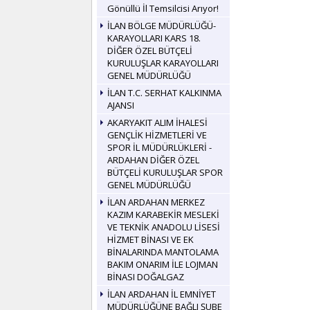
Gönüllü İl Temsilcisi Arıyor!
İLAN BÖLGE MÜDÜRLÜĞÜ-
KARAYOLLARI KARS 18.
DİĞER ÖZEL BÜTÇELİ
KURULUŞLAR KARAYOLLARI
GENEL MÜDÜRLÜĞÜ
İLAN T.C. SERHAT KALKINMA
AJANSI
AKARYAKIT ALIM İHALESİ
GENÇLİK HİZMETLERİ VE
SPOR İL MÜDÜRLÜKLERİ -
ARDAHAN DİĞER ÖZEL
BÜTÇELİ KURULUŞLAR SPOR
GENEL MÜDÜRLÜĞÜ
İLAN ARDAHAN MERKEZ
KAZIM KARABEKİR MESLEKİ
VE TEKNİK ANADOLU LİSESİ
HİZMET BİNASI VE EK
BİNALARINDA MANTOLAMA
BAKIM ONARIM İLE LOJMAN
BİNASI DOĞALGAZ
İLAN ARDAHAN İL EMNİYET
MÜDÜRLÜĞÜNE BAĞLI ŞUBE