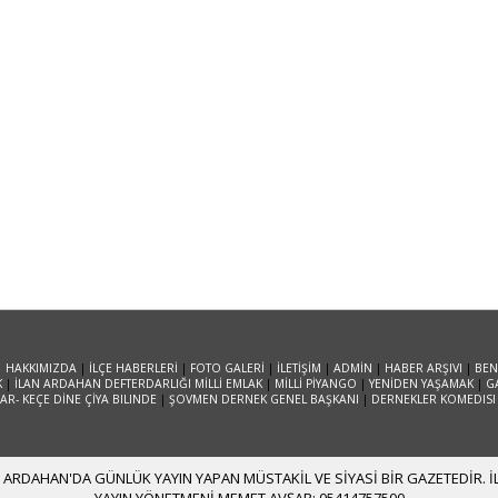
|
HAKKIMIZDA
|
İLÇE HABERLERİ
|
FOTO GALERİ
|
İLETİŞİM
|
ADMİN
|
HABER ARŞIVI
|
BEN
K
|
İLAN ARDAHAN DEFTERDARLIĞI MİLLİ EMLAK
|
MİLLİ PİYANGO
|
YENİDEN YAŞAMAK
|
G
R- KEÇE DİNE ÇİYA BILINDE
|
ŞOVMEN DERNEK GENEL BAŞKANI
|
DERNEKLER KOMEDISI
ARDAHAN'DA GÜNLÜK YAYIN YAPAN MÜSTAKİL VE SİYASİ BİR GAZETEDİR. İLE