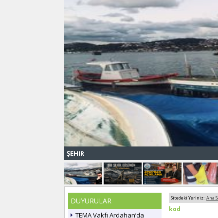
ŞEHIR
Sitedeki Yeriniz :
Ana S
DUYURULAR
kod
TEMA Vakfı Ardahan’da