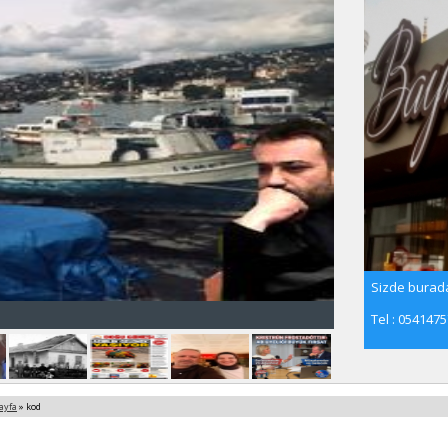
Sizde burada
Tel : 054147
ayfa
» kod