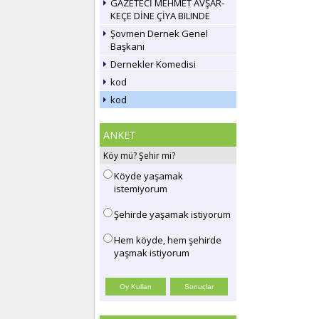
GAZETECİ MEHMET AVŞAR-
KEÇE DİNE ÇİYA BILINDE
Şovmen Dernek Genel
Başkanı
Dernekler Komedisi
kod
kod
ANKET
Köy mü? Şehir mi?
Köyde yaşamak
istemiyorum
Şehirde yaşamak istiyorum
Hem köyde, hem şehirde
yaşmak istiyorum