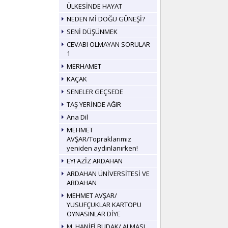
ÜLKESİNDE HAYAT
NEDEN Mİ DOĞU GÜNEŞİ?
SENİ DÜŞÜNMEK
CEVABI OLMAYAN SORULAR
1
MERHAMET
KAÇAK
SENELER GEÇSEDE
TAŞ YERİNDE AĞIR
Ana Dil
MEHMET
AVŞAR/Topraklarımız
yeniden aydınlanırken!
EY! AZİZ ARDAHAN
ARDAHAN ÜNİVERSİTESİ VE
ARDAHAN
MEHMET AVŞAR/
YUSUFÇUKLAR KARTOPU
OYNASINLAR DİYE
M. HANİFİ BUDAK/ ALMASI