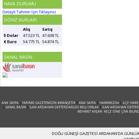
HAVA DURUMU
Detaylı Tahmin İçin Tıklayınız
DÖVIZ KURLARI
Alış
Satış
$ Dolar
47.523 TL
47.608 TL
€ Euro
54.775 TL
54.874 TL
SANAL BASIN
ANA SAYFA
|
YARINKİ GAZETEMİZİN #MANŞETİ#
|
ANA SAYFA
|
HAKKIMIZDA
|
İLÇE HABE
|
SANAL BASIN
|
İLAN ARDAHAN DEFTERDARLIĞI MİLLİ EMLAK
|
İLAN ARDAHAN DEFTERD
MEHMET AVŞAR- KEÇE DİNE ÇİYA BILIN
DOĞU GÜNEŞİ GAZETESİ ARDAHAN'DA GÜNLÜK YA