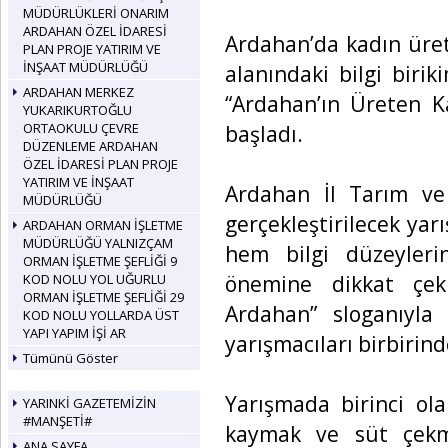
MÜDÜRLÜKLERİ ONARIM
ARDAHAN ÖZEL İDARESİ
Ardahan’da kadın üret
PLAN PROJE YATIRIM VE
İNŞAAT MÜDÜRLÜĞÜ
alanındaki bilgi biri
ARDAHAN MERKEZ
“Ardahan’ın Üreten Ka
YUKARIKURTOĞLU
ORTAOKULU ÇEVRE
başladı.
DÜZENLEME ARDAHAN
ÖZEL İDARESİ PLAN PROJE
YATIRIM VE İNŞAAT
Ardahan İl Tarım v
MÜDÜRLÜĞÜ
gerçekleştirilecek yarı
ARDAHAN ORMAN İŞLETME
MÜDÜRLÜĞÜ YALNIZÇAM
hem bilgi düzeyleri
ORMAN İŞLETME ŞEFLİĞİ 9
önemine dikkat çekm
KOD NOLU YOL UĞURLU
ORMAN İŞLETME ŞEFLİĞİ 29
Ardahan” sloganıyla
KOD NOLU YOLLARDA ÜST
YAPI YAPIM İŞİ AR
yarışmacıları birbirind
Tümünü Göster
Yarışmada birinci ola
YARINKİ GAZETEMİZİN
#MANŞETİ#
kaymak ve süt çekm
ANA SAYFA