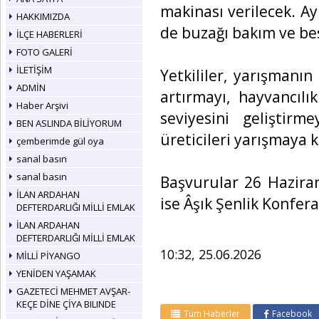
makinası verilecek. Ay
HAKKIMIZDA
de buzağı bakım ve be
İLÇE HABERLERİ
FOTO GALERİ
İLETİŞİM
Yetkililer, yarışmanı
ADMİN
artırmayı, hayvancıl
Haber Arşivi
seviyesini geliştirm
BEN ASLINDA BİLİYORUM
üreticileri yarışmaya 
çemberimde gül oya
sanal basın
sanal basın
Başvurular 26 Hazira
İLAN ARDAHAN
ise Âşık Şenlik Konfer
DEFTERDARLIĞI MİLLİ EMLAK
İLAN ARDAHAN
DEFTERDARLIĞI MİLLİ EMLAK
10:32, 25.06.2026
MİLLİ PİYANGO
YENİDEN YAŞAMAK
GAZETECİ MEHMET AVŞAR-
KEÇE DİNE ÇİYA BILINDE
Tüm Haberler
Facebook