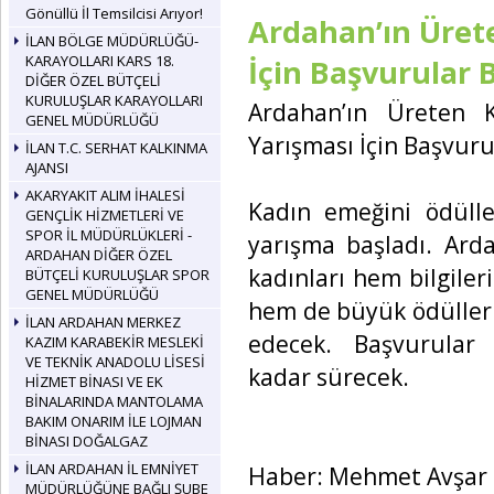
Gönüllü İl Temsilcisi Arıyor!
Ardahan’ın Ürete
İLAN BÖLGE MÜDÜRLÜĞÜ-
KARAYOLLARI KARS 18.
İçin Başvurular 
DİĞER ÖZEL BÜTÇELİ
KURULUŞLAR KARAYOLLARI
Ardahan’ın Üreten Ka
GENEL MÜDÜRLÜĞÜ
Yarışması İçin Başvuru
İLAN T.C. SERHAT KALKINMA
AJANSI
AKARYAKIT ALIM İHALESİ
Kadın emeğini ödüll
GENÇLİK HİZMETLERİ VE
SPOR İL MÜDÜRLÜKLERİ -
yarışma başladı. Ard
ARDAHAN DİĞER ÖZEL
kadınları hem bilgileri
BÜTÇELİ KURULUŞLAR SPOR
GENEL MÜDÜRLÜĞÜ
hem de büyük ödüller
İLAN ARDAHAN MERKEZ
edecek. Başvurular
KAZIM KARABEKİR MESLEKİ
VE TEKNİK ANADOLU LİSESİ
kadar sürecek.
HİZMET BİNASI VE EK
BİNALARINDA MANTOLAMA
BAKIM ONARIM İLE LOJMAN
BİNASI DOĞALGAZ
İLAN ARDAHAN İL EMNİYET
Haber: Mehmet Avşar
MÜDÜRLÜĞÜNE BAĞLI ŞUBE