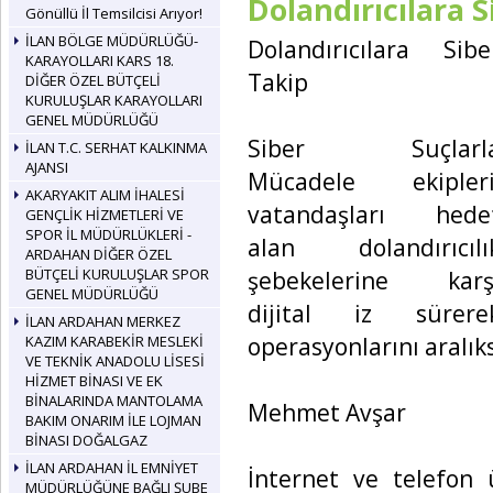
Dolandırıcılara S
Gönüllü İl Temsilcisi Arıyor!
İLAN BÖLGE MÜDÜRLÜĞÜ-
Dolandırıcılara Sibe
KARAYOLLARI KARS 18.
Takip
DİĞER ÖZEL BÜTÇELİ
KURULUŞLAR KARAYOLLARI
GENEL MÜDÜRLÜĞÜ
Siber Suçlarl
İLAN T.C. SERHAT KALKINMA
AJANSI
Mücadele ekipleri
AKARYAKIT ALIM İHALESİ
vatandaşları hede
GENÇLİK HİZMETLERİ VE
SPOR İL MÜDÜRLÜKLERİ -
alan dolandırıcılı
ARDAHAN DİĞER ÖZEL
BÜTÇELİ KURULUŞLAR SPOR
şebekelerine karş
GENEL MÜDÜRLÜĞÜ
dijital iz sürere
İLAN ARDAHAN MERKEZ
operasyonlarını aralık
KAZIM KARABEKİR MESLEKİ
VE TEKNİK ANADOLU LİSESİ
HİZMET BİNASI VE EK
BİNALARINDA MANTOLAMA
Mehmet Avşar
BAKIM ONARIM İLE LOJMAN
BİNASI DOĞALGAZ
İLAN ARDAHAN İL EMNİYET
İnternet ve telefon ü
MÜDÜRLÜĞÜNE BAĞLI ŞUBE