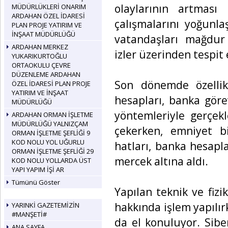
olaylarının artması
MÜDÜRLÜKLERİ ONARIM
ARDAHAN ÖZEL İDARESİ
çalışmalarını yoğunla
PLAN PROJE YATIRIM VE
İNŞAAT MÜDÜRLÜĞÜ
vatandaşları mağdur e
ARDAHAN MERKEZ
izler üzerinden tespit
YUKARIKURTOĞLU
ORTAOKULU ÇEVRE
DÜZENLEME ARDAHAN
Son dönemde özellik
ÖZEL İDARESİ PLAN PROJE
YATIRIM VE İNŞAAT
hesapları, banka görev
MÜDÜRLÜĞÜ
yöntemleriyle gerçekle
ARDAHAN ORMAN İŞLETME
MÜDÜRLÜĞÜ YALNIZÇAM
çekerken, emniyet bi
ORMAN İŞLETME ŞEFLİĞİ 9
KOD NOLU YOL UĞURLU
hatları, banka hesaplar
ORMAN İŞLETME ŞEFLİĞİ 29
mercek altına aldı.
KOD NOLU YOLLARDA ÜST
YAPI YAPIM İŞİ AR
Tümünü Göster
Yapılan teknik ve fiz
hakkında işlem yapılır
YARINKİ GAZETEMİZİN
#MANŞETİ#
da el konuluyor. Sibe
ANA SAYFA