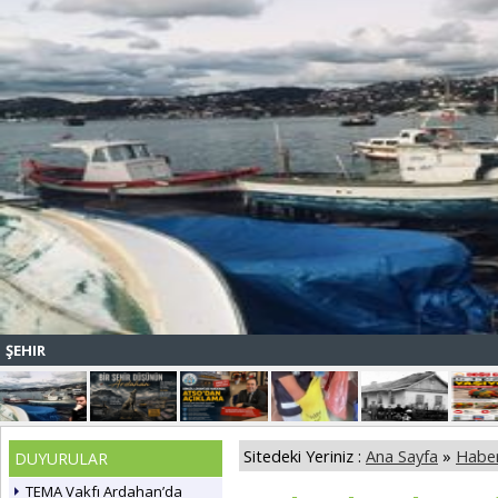
ŞEHIR
Sitedeki Yeriniz :
Ana Sayfa
»
Haber
DUYURULAR
TEMA Vakfı Ardahan’da