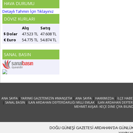
HAVA DURUMU
Detaylı Tahmin İçin Tıklayınız
DÖVIZ KURLARI
Alış
Satış
$ Dolar
47.523 TL
47.608 TL
€ Euro
54.775 TL
54.874 TL
SANAL BASIN
ANA SAYFA
|
YARINKİ GAZETEMİZİN #MANŞETİ#
|
ANA SAYFA
|
HAKKIMIZDA
|
İLÇE HABE
|
SANAL BASIN
|
İLAN ARDAHAN DEFTERDARLIĞI MİLLİ EMLAK
|
İLAN ARDAHAN DEFTERD
MEHMET AVŞAR- KEÇE DİNE ÇİYA BILIN
DOĞU GÜNEŞİ GAZETESİ ARDAHAN'DA GÜNLÜK YA