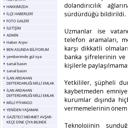
dolandırıcılık ağları
HAKKIMIZDA
sürdürdüğü bildirildi.
İLÇE HABERLERİ
FOTO GALERİ
İLETİŞİM
Uzmanlar ise vatand
ADMİN
telefon aramaları, m
Haber Arşivi
karşı dikkatli olmalar
BEN ASLINDA BİLİYORUM
banka şifrelerinin ve
çemberimde gül oya
sanal basın
kişilerle paylaşılmamas
sanal basın
İLAN ARDAHAN
Yetkililer, şüpheli d
DEFTERDARLIĞI MİLLİ EMLAK
kaybetmeden emniyet
İLAN ARDAHAN
DEFTERDARLIĞI MİLLİ EMLAK
kurumlar dışında hiçb
MİLLİ PİYANGO
vermemelerinin önem t
YENİDEN YAŞAMAK
GAZETECİ MEHMET AVŞAR-
KEÇE DİNE ÇİYA BILINDE
Teknolojinin sundu