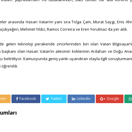
mler arasında Hasan Vatan’ın yanı sıra Tolga Çam, Murat Saygı, Enis A
üçükyeğen, Mehmet Yıldız, Ramos Correira ve Eren Yorulmaz da yer aldı.
de gelen teknoloji perakende zincirlerinden biri olan Vatan Bilgisayar
 başkanı olan Hasan Vatan’ın ailesinin köklerinin Ardahan ve Doğu Ana
ğu belirtiliyor. Kamuoyunda geniş yankı uyandıran olayla ilgili soruşturman
 öğrenildi.
rler
Facebook
Twitter
Linkedin
Google
umları