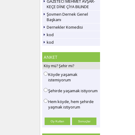
GAZETECİ MEHMET AVŞAR-
KEÇE DİNE ÇİYA BILINDE
Şovmen Dernek Genel
Başkanı
Dernekler Komedisi
kod
kod
ANKET
Köy mü? Şehir mi?
Köyde yaşamak
istemiyorum
Şehirde yaşamak istiyorum
Hem köyde, hem şehirde
yaşmak istiyorum