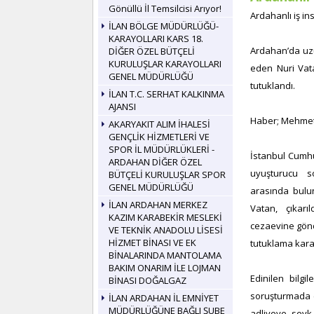
Gönüllü İl Temsilcisi Arıyor!
Ardahanlı iş i
İLAN BÖLGE MÜDÜRLÜĞÜ-
KARAYOLLARI KARS 18.
Ardahan’da uzu
DİĞER ÖZEL BÜTÇELİ
KURULUŞLAR KARAYOLLARI
eden Nuri Vat
GENEL MÜDÜRLÜĞÜ
tutuklandı.
İLAN T.C. SERHAT KALKINMA
AJANSI
Haber; Mehmet
AKARYAKIT ALIM İHALESİ
GENÇLİK HİZMETLERİ VE
SPOR İL MÜDÜRLÜKLERİ -
İstanbul Cumhu
ARDAHAN DİĞER ÖZEL
uyuşturucu s
BÜTÇELİ KURULUŞLAR SPOR
GENEL MÜDÜRLÜĞÜ
arasında bulu
İLAN ARDAHAN MERKEZ
Vatan, çıkarı
KAZIM KARABEKİR MESLEKİ
cezaevine gönd
VE TEKNİK ANADOLU LİSESİ
HİZMET BİNASI VE EK
tutuklama karar
BİNALARINDA MANTOLAMA
BAKIM ONARIM İLE LOJMAN
Edinilen bilgi
BİNASI DOĞALGAZ
soruşturmada ç
İLAN ARDAHAN İL EMNİYET
MÜDÜRLÜĞÜNE BAĞLI ŞUBE
adliyeye sevk 