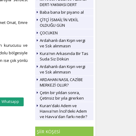
DERT-YAKMASI DERT
Baba bana bir piyano al
ÇİTÇİ İSMAİL'İN VEKİL
hmet Onat, Emre
OLDUĞU GÜN
ÇOCUKEN
Ardahanlı dan Kışın vergi
’ın kurucusu ve
ve Ssk alınmasın
dolu bölgesiyle
Kura'nın Arkasında Bir Tas
Suda Siz Dökün
ın ise çok yönlü
Ardahanlı dan Kışın vergi
ve Ssk alınmasın
ARDAHAN NASIL CAZİBE
MERKEZİ OLUR?
Çetin bir yıldan sonra,
Çetinsiz bir yıla girerken
Whatsapp
Kuran'daki Adem ve
Havva'nın İncil'deki Adem
ve Havva'dan farkı nedir?
ŞİİR KÖŞESİ