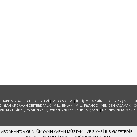
|
HAKKIMIZDA
|
İLÇE HABERLERİ
|
FOTO GALERİ
|
İLETİŞİM
|
ADMİN
|
HABER ARŞIVI
|
BEN
K
|
İLAN ARDAHAN DEFTERDARLIĞI MİLLİ EMLAK
|
MİLLİ PİYANGO
|
YENİDEN YAŞAMAK
|
G
R- KEÇE DİNE ÇİYA BILINDE
|
ŞOVMEN DERNEK GENEL BAŞKANI
|
DERNEKLER KOMEDISI
ARDAHAN'DA GÜNLÜK YAYIN YAPAN MÜSTAKİL VE SİYASİ BİR GAZETEDİR. İLE