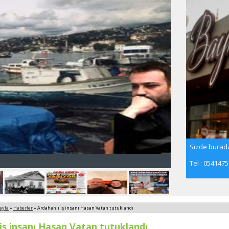
Sizde burada
Tel : 054147
ayfa
»
Haberler
» Ardahanlı iş insanı Hasan Vatan tutuklandı
iş insanı Hasan Vatan tutuklandı