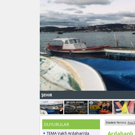
ŞEHIR
Sitedeki Yeriniz :
Ana S
DUYURULAR
Ardahanlı 
TEMA Vakfı Ardahan’da