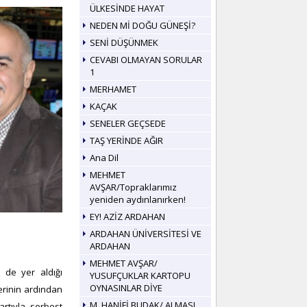
ÜLKESİNDE HAYAT
NEDEN Mİ DOĞU GÜNEŞİ?
SENİ DÜŞÜNMEK
CEVABI OLMAYAN SORULAR
1
MERHAMET
KAÇAK
SENELER GEÇSEDE
TAŞ YERİNDE AĞIR
Ana Dil
MEHMET
AVŞAR/Topraklarımız
yeniden aydınlanırken!
EY! AZİZ ARDAHAN
ARDAHAN ÜNİVERSİTESİ VE
ARDAHAN
MEHMET AVŞAR/
n de yer aldığı
YUSUFÇUKLAR KARTOPU
OYNASINLAR DİYE
erinin ardından
M. HANİFİ BUDAK/ ALMASI
artıyla serbest