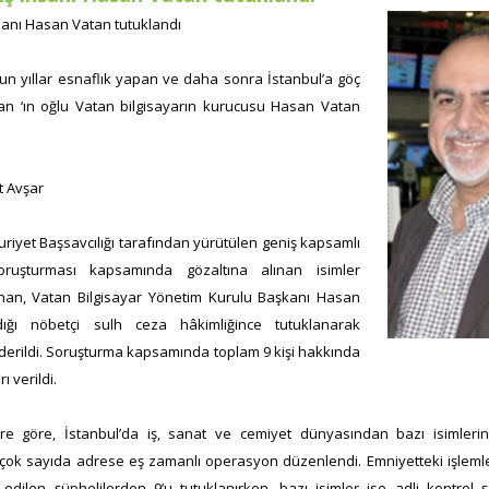
nsanı Hasan Vatan tutuklandı
n yıllar esnaflık yapan ve daha sonra İstanbul’a göç
an ‘ın oğlu Vatan bilgisayarın kurucusu Hasan Vatan
 Avşar
riyet Başsavcılığı tarafından yürütülen geniş kapsamlı
oruşturması kapsamında gözaltına alınan isimler
nan, Vatan Bilgisayar Yönetim Kurulu Başkanı Hasan
ldığı nöbetçi sulh ceza hâkimliğince tutuklanarak
erildi. Soruşturma kapsamında toplam 9 kişi hakkında
ı verildi.
lere göre, İstanbul’da iş, sanat ve cemiyet dünyasından bazı isimleri
ok sayıda adrese eş zamanlı operasyon düzenlendi. Emniyetteki işleml
edilen şüphelilerden 9’u tutuklanırken, bazı isimler ise adli kontrol ş