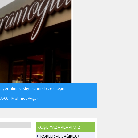
 yer almak istiyorsanız bize ulaşın.
57500 - Mehmet Avşar
KÖŞE YAZARLARIMIZ
KÖRLER VE SAĞIRLAR