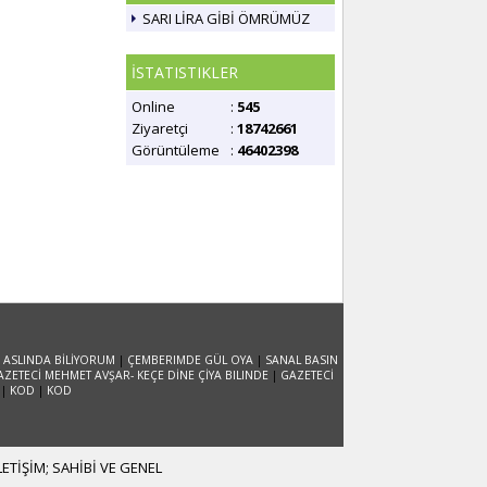
SARI LİRA GİBİ ÖMRÜMÜZ
İSTATISTIKLER
Online
:
545
Ziyaretçi
:
18742661
Görüntüleme
:
46402398
 ASLINDA BİLİYORUM
|
ÇEMBERIMDE GÜL OYA
|
SANAL BASIN
AZETECİ MEHMET AVŞAR- KEÇE DİNE ÇİYA BILINDE
|
GAZETECİ
|
KOD
|
KOD
TİŞİM; SAHİBİ VE GENEL