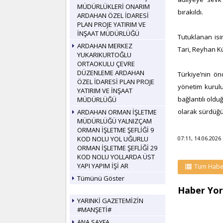
MÜDÜRLÜKLERİ ONARIM
bırakıldı.
ARDAHAN ÖZEL İDARESİ
PLAN PROJE YATIRIM VE
İNŞAAT MÜDÜRLÜĞÜ
Tutuklanan isi
ARDAHAN MERKEZ
Tari, Reyhan K
YUKARIKURTOĞLU
ORTAOKULU ÇEVRE
DÜZENLEME ARDAHAN
Türkiye’nin ön
ÖZEL İDARESİ PLAN PROJE
yönetim kurulu
YATIRIM VE İNŞAAT
bağlantılı oldu
MÜDÜRLÜĞÜ
olarak sürdüğü
ARDAHAN ORMAN İŞLETME
MÜDÜRLÜĞÜ YALNIZÇAM
ORMAN İŞLETME ŞEFLİĞİ 9
KOD NOLU YOL UĞURLU
07:11, 14.06.2026
ORMAN İŞLETME ŞEFLİĞİ 29
KOD NOLU YOLLARDA ÜST
YAPI YAPIM İŞİ AR
Tüm Habe
Tümünü Göster
Haber Yor
YARINKİ GAZETEMİZİN
#MANŞETİ#
ANA SAYFA