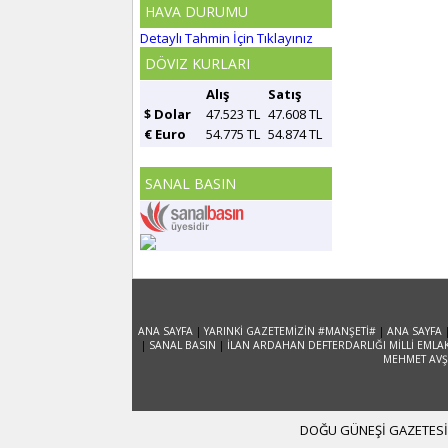
HAVA DURUMU
Detaylı Tahmin İçin Tıklayınız
DÖVIZ KURLARI
Alış
Satış
$ Dolar
47.523 TL
47.608 TL
€ Euro
54.775 TL
54.874 TL
SANAL BASIN
ANA SAYFA
|
YARINKİ GAZETEMİZİN #MANŞETİ#
|
ANA SAYFA
|
SANAL BASIN
|
İLAN ARDAHAN DEFTERDARLIĞI MİLLİ EMLA
MEHMET AVŞA
DOĞU GÜNEŞİ GAZETESİ 