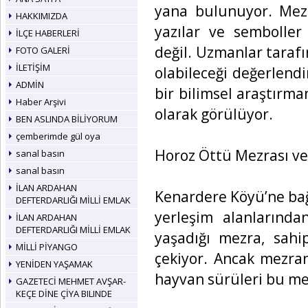
yana bulunuyor. Meza
HAKKIMIZDA
yazılar ve semboller
İLÇE HABERLERİ
değil. Uzmanlar tarafı
FOTO GALERİ
İLETİŞİM
olabileceği değerlend
ADMİN
bir bilimsel araştırma
Haber Arşivi
olarak görülüyor.
BEN ASLINDA BİLİYORUM
çemberimde gül oya
Horoz Öttü Mezrası v
sanal basın
sanal basın
İLAN ARDAHAN
Kenardere Köyü’ne bağ
DEFTERDARLIĞI MİLLİ EMLAK
yerleşim alanlarında
İLAN ARDAHAN
DEFTERDARLIĞI MİLLİ EMLAK
yaşadığı mezra, sahi
MİLLİ PİYANGO
çekiyor. Ancak mezran
YENİDEN YAŞAMAK
hayvan sürüleri bu me
GAZETECİ MEHMET AVŞAR-
KEÇE DİNE ÇİYA BILINDE