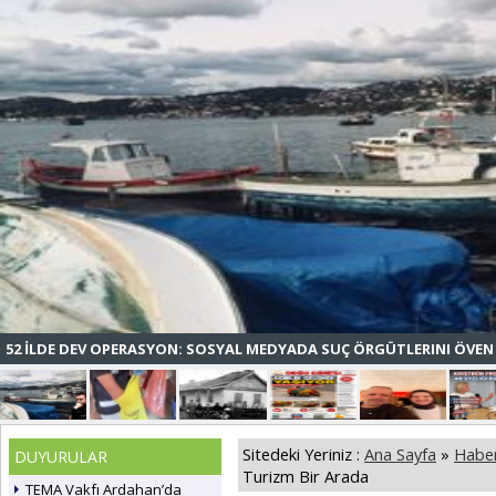
52 İLDE DEV OPERASYON: SOSYAL MEDYADA SUÇ ÖRGÜTLERINI ÖVEN 
Sitedeki Yeriniz :
Ana Sayfa
»
Haber
DUYURULAR
Turizm Bir Arada
TEMA Vakfı Ardahan’da