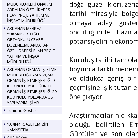
doğal güzellikleri, zen
MÜDÜRLÜKLERİ ONARIM
ARDAHAN ÖZEL İDARESİ
tarihi mirasıyla böl
PLAN PROJE YATIRIM VE
İNŞAAT MÜDÜRLÜĞÜ
olmaya aday göster
ARDAHAN MERKEZ
öncülüğünde hazırla
YUKARIKURTOĞLU
ORTAOKULU ÇEVRE
potansiyelinin ekonom
DÜZENLEME ARDAHAN
ÖZEL İDARESİ PLAN PROJE
YATIRIM VE İNŞAAT
Kuruluş tarihi tam ol
MÜDÜRLÜĞÜ
boyunca farklı medeni
ARDAHAN ORMAN İŞLETME
MÜDÜRLÜĞÜ YALNIZÇAM
ve oldukça geniş bir 
ORMAN İŞLETME ŞEFLİĞİ 9
geçmişine ışık tutan e
KOD NOLU YOL UĞURLU
ORMAN İŞLETME ŞEFLİĞİ 29
öne çıkıyor.
KOD NOLU YOLLARDA ÜST
YAPI YAPIM İŞİ AR
Tümünü Göster
Araştırmacıların dikka
olduğu belirtilen E
YARINKİ GAZETEMİZİN
#MANŞETİ#
Gürcüler ve son olar
ANA SAYFA