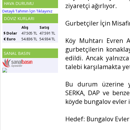
HAVA DURUMU
ziyaretçi ağırlıyor.
Detaylı Tahmin İçin Tıklayınız
DÖVIZ KURLARI
Gurbetçiler İçin Misa
Alış
Satış
$ Dolar
47.505 TL
47.591 TL
€ Euro
54.836 TL
54.934 TL
Köy Muhtarı Evren A
gurbetçilerin konakla
SANAL BASIN
edildi. Ancak yalnızca
talebi karşılamakta yet
Bu durum üzerine ye
SERKA, DAP ve benzer
köyde bungalov evler i
Hedef: Bungalov Evler