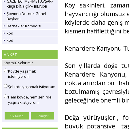
GAZETECİ MEHMET AVŞAR-
Köy sakinleri, zama
KEÇE DİNE ÇİYA BILINDE
hayvancılığı olumsuz e
Şovmen Dernek Genel
Başkanı
köylerde daha geniş 
Dernekler Komedisi
kısmen hafiflettiğini be
kod
kod
Kenardere Kanyonu Tur
ANKET
Köy mü? Şehir mi?
Son yıllarda doğa tu
Köyde yaşamak
Kenardere Kanyonu, 
istemiyorum
noktalarından biri hali
Şehirde yaşamak istiyorum
bozulmamış çevresiyl
Hem köyde, hem şehirde
geleceğinde önemli bir
yaşmak istiyorum
Doğa yürüyüşleri, fo
büyük potansiyel ta