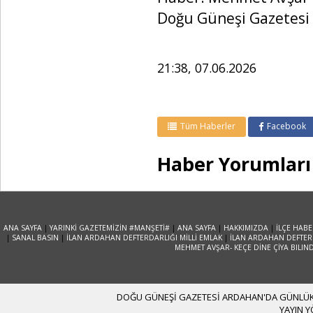
Doğu Güneşi Gazetesi
21:38, 07.06.2026
Tüm Haberler
Facebook
Haber Yorumları
ANA SAYFA
|
YARINKİ GAZETEMİZİN #MANŞETİ#
|
ANA SAYFA
|
HAKKIMIZDA
|
İLÇE HABE
|
SANAL BASIN
|
İLAN ARDAHAN DEFTERDARLIĞI MİLLİ EMLAK
|
İLAN ARDAHAN DEFTERD
MEHMET AVŞAR- KEÇE DİNE ÇİYA BILIN
DOĞU GÜNEŞİ GAZETESİ ARDAHAN'DA GÜNLÜK YA
YAYIN 