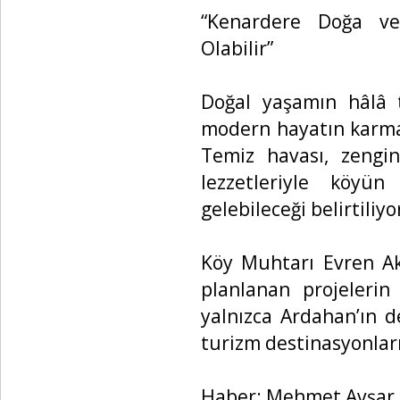
“Kenardere Doğa ve
Olabilir”
Doğal yaşamın hâlâ t
modern hayatın karma
Temiz havası, zengin
lezzetleriyle köyü
gelebileceği belirtiliyo
Köy Muhtarı Evren Aks
planlanan projelerin
yalnızca Ardahan’ın d
turizm destinasyonları
Haber: Mehmet Avşar