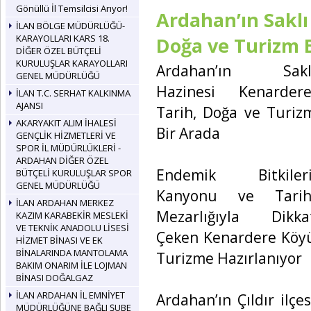
Gönüllü İl Temsilcisi Arıyor!
Ardahan’ın Saklı
İLAN BÖLGE MÜDÜRLÜĞÜ-
KARAYOLLARI KARS 18.
Doğa ve Turizm 
DİĞER ÖZEL BÜTÇELİ
KURULUŞLAR KARAYOLLARI
Ardahan’ın Sakl
GENEL MÜDÜRLÜĞÜ
Hazinesi Kenardere
İLAN T.C. SERHAT KALKINMA
AJANSI
Tarih, Doğa ve Turiz
AKARYAKIT ALIM İHALESİ
Bir Arada
GENÇLİK HİZMETLERİ VE
SPOR İL MÜDÜRLÜKLERİ -
ARDAHAN DİĞER ÖZEL
Endemik Bitkileri
BÜTÇELİ KURULUŞLAR SPOR
GENEL MÜDÜRLÜĞÜ
Kanyonu ve Tarih
İLAN ARDAHAN MERKEZ
Mezarlığıyla Dikka
KAZIM KARABEKİR MESLEKİ
VE TEKNİK ANADOLU LİSESİ
Çeken Kenardere Köy
HİZMET BİNASI VE EK
BİNALARINDA MANTOLAMA
Turizme Hazırlanıyor
BAKIM ONARIM İLE LOJMAN
BİNASI DOĞALGAZ
İLAN ARDAHAN İL EMNİYET
Ardahan’ın Çıldır ilç
MÜDÜRLÜĞÜNE BAĞLI ŞUBE