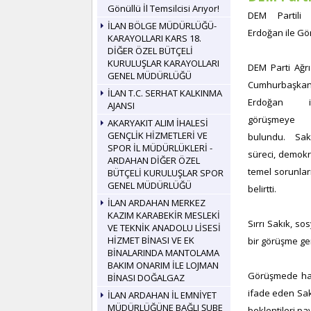
Gönüllü İl Temsilcisi Arıyor!
DEM Partili 
İLAN BÖLGE MÜDÜRLÜĞÜ-
Erdoğan ile Gö
KARAYOLLARI KARS 18.
DİĞER ÖZEL BÜTÇELİ
KURULUŞLAR KARAYOLLARI
DEM Parti Ağrı 
GENEL MÜDÜRLÜĞÜ
Cumhurbaşk
İLAN T.C. SERHAT KALKINMA
Erdoğan ile
AJANSI
görüşmeye i
AKARYAKIT ALIM İHALESİ
GENÇLİK HİZMETLERİ VE
bulundu. Sak
SPOR İL MÜDÜRLÜKLERİ -
süreci, demokr
ARDAHAN DİĞER ÖZEL
temel sorunlar
BÜTÇELİ KURULUŞLAR SPOR
GENEL MÜDÜRLÜĞÜ
belirtti.
İLAN ARDAHAN MERKEZ
KAZIM KARABEKİR MESLEKİ
Sırrı Sakık, s
VE TEKNİK ANADOLU LİSESİ
HİZMET BİNASI VE EK
bir görüşme ger
BİNALARINDA MANTOLAMA
BAKIM ONARIM İLE LOJMAN
Görüşmede halk
BİNASI DOĞALGAZ
ifade eden Sak
İLAN ARDAHAN İL EMNİYET
MÜDÜRLÜĞÜNE BAĞLI ŞUBE
beklentileri pay