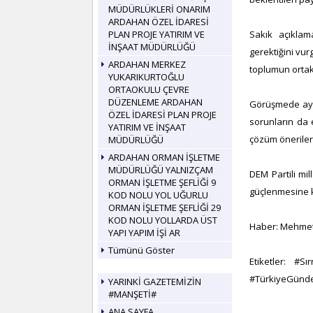
MÜDÜRLÜKLERİ ONARIM
ARDAHAN ÖZEL İDARESİ
PLAN PROJE YATIRIM VE
Sakık açıklam
İNŞAAT MÜDÜRLÜĞÜ
gerektiğini vu
ARDAHAN MERKEZ
toplumun ortak
YUKARIKURTOĞLU
ORTAOKULU ÇEVRE
DÜZENLEME ARDAHAN
Görüşmede ayrı
ÖZEL İDARESİ PLAN PROJE
sorunların da e
YATIRIM VE İNŞAAT
çözüm öneriler
MÜDÜRLÜĞÜ
ARDAHAN ORMAN İŞLETME
MÜDÜRLÜĞÜ YALNIZÇAM
DEM Partili mi
ORMAN İŞLETME ŞEFLİĞİ 9
güçlenmesine k
KOD NOLU YOL UĞURLU
ORMAN İŞLETME ŞEFLİĞİ 29
KOD NOLU YOLLARDA ÜST
Haber: Mehmet
YAPI YAPIM İŞİ AR
Tümünü Göster
Etiketler: #
#TürkiyeGünd
YARINKİ GAZETEMİZİN
#MANŞETİ#
ANA SAYFA