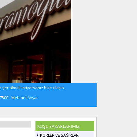
 yer almak istiyorsanız bize ulaşın.
57500 - Mehmet Avşar
KÖŞE YAZARLARIMIZ
KÖRLER VE SAĞIRLAR