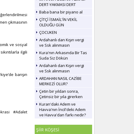
DERT-YAKMASI DERT
Baba bana bir piyano al
erlendirilmesi
ÇİTÇİ İSMAİL'İN VEKİL
amen çıkmasının
OLDUĞU GÜN
ÇOCUKEN
Ardahanlı dan Kışın vergi
nomik ve sosyal
ve Ssk alınmasın
ıntılarla ilgili
Kura'nın Arkasında Bir Tas
Suda Siz Dökün
Ardahanlı dan Kışın vergi
ve Ssk alınmasın
kiye’de barışın
ARDAHAN NASIL CAZİBE
MERKEZİ OLUR?
Çetin bir yıldan sonra,
Çetinsiz bir yıla girerken
Kuran'daki Adem ve
Havva'nın İncil'deki Adem
krasi #Adalet
ve Havva'dan farkı nedir?
ŞİİR KÖŞESİ