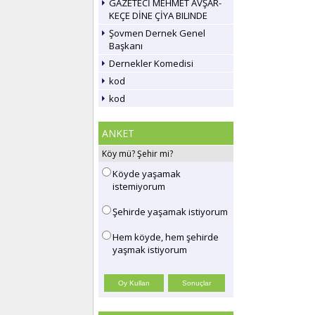
GAZETECİ MEHMET AVŞAR-
KEÇE DİNE ÇİYA BILINDE
Şovmen Dernek Genel
Başkanı
Dernekler Komedisi
kod
kod
ANKET
Köy mü? Şehir mi?
Köyde yaşamak
istemiyorum
Şehirde yaşamak istiyorum
Hem köyde, hem şehirde
yaşmak istiyorum