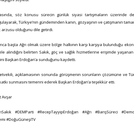
asında, söz konusu sürecin günlük siyasi tartışmaların üzerinde değ
rgulayarak, Türkiye’nin gündeminden kanın, gözyaşının ve çatışmanın tam
 arzusu olduğunu dile getirdi.
ca başta Ağrı olmak üzere bölge halkının karşı karşıya bulunduğu eko
le alındığını belirten Sakık, göç ve sağlık hizmetlerine erişimde yaşanan sık
ini Başkan Erdoğan’a sunduğunu kaydetti.
lletvekili, açıklamasının sonunda görüşmenin sorunların çözümüne ve Tür
atkı sunmasını temenni ederek Başkan Erdoğan’a teşekkür etti.
 Avşar
SırrıSakık #DEMParti #RecepTayyipErdoğan #Ağrı #BarışSüreci #Demo
emi #DoğuGüneşiTV