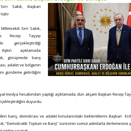
Sırrı Sakık, Başkan
rüştü
Milletvekili Sırrı Sakık,
anı Recep Tayyip
 gerçekleştirdiği
lişkin açıklamada
ık, görüşmede barış
asi, adalet ve bölgenin
ını gündeme getirdiğini
osyal medya hesabından yaptığı açıklamada, dün akşam Başkan Recep Tay
çekleştirdiğini duyurdu.
ın barış, demokrasi ve adalet konularındaki beklentilerini Başkan Erdoğ
ık, “Demokratik Toplum ve Barış” sürecinin somut adımlarla ilerlemesine y
laştığını söyledi.