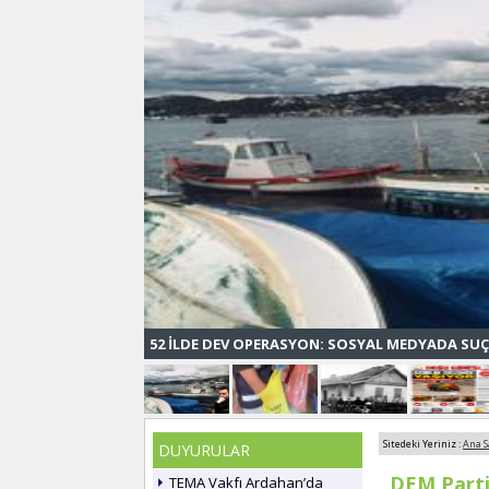
52 İLDE DEV OPERASYON: SOSYAL MEDYADA SUÇ
Sitedeki Yeriniz :
Ana S
DUYURULAR
DEM Partil
TEMA Vakfı Ardahan’da