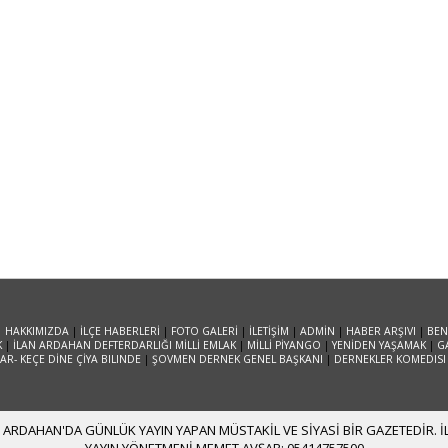
|
HAKKIMIZDA
|
İLÇE HABERLERİ
|
FOTO GALERİ
|
İLETİŞİM
|
ADMİN
|
HABER ARŞIVI
|
BEN
K
|
İLAN ARDAHAN DEFTERDARLIĞI MİLLİ EMLAK
|
MİLLİ PİYANGO
|
YENİDEN YAŞAMAK
|
G
R- KEÇE DİNE ÇİYA BILINDE
|
ŞOVMEN DERNEK GENEL BAŞKANI
|
DERNEKLER KOMEDISI
ARDAHAN'DA GÜNLÜK YAYIN YAPAN MÜSTAKİL VE SİYASİ BİR GAZETEDİR. İLE