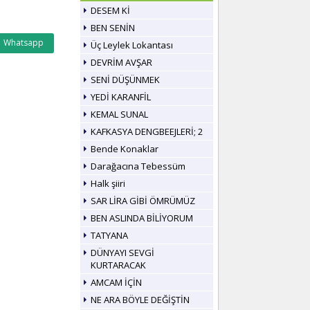
DESEM Kİ
BEN SENİN
Whatsapp
Üç Leylek Lokantası
DEVRİM AVŞAR
SENİ DÜŞÜNMEK
YEDİ KARANFİL
KEMAL SUNAL
KAFKASYA DENGBEEJLERİ; 2
Bende Konaklar
Darağacına Tebessüm
Halk şiiri
SAR LİRA GİBİ ÖMRÜMÜZ
BEN ASLINDA BİLİYORUM
TATYANA
DÜNYAYI SEVGİ
KURTARACAK
AMCAM İÇİN
NE ARA BÖYLE DEĞİŞTİN