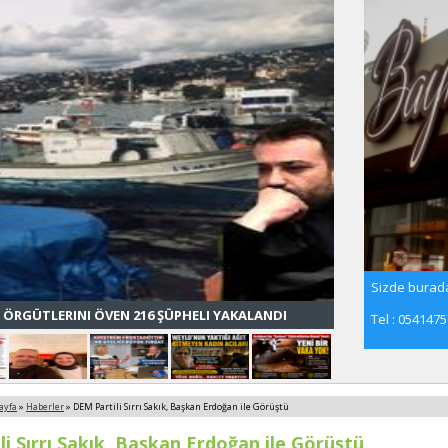
Sizde burada
 ÖRGÜTLERINI ÖVEN 216 ŞÜPHELI YAKALANDI
Tel : 054147
ayfa
»
Haberler
» DEM Partili Sırrı Sakık, Başkan Erdoğan ile Görüştü
i Sırrı Sakık, Başkan Erdoğan ile Görüştü