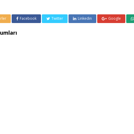
rler
Facebook
Twitter
Linkedin
Google
umları