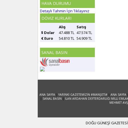
HAVA DURUMU
Detaylı Tahmin İçin Tıklayınız
DÖVIZ KURLARI
Alış
Satış
$ Dolar
47.488 TL
47.574 TL
€ Euro
54.810 TL
54.909 TL
SANAL BASIN
ANA SAYFA
|
YARINKİ GAZETEMİZİN #MANŞETİ#
|
ANA SAYFA
|
SANAL BASIN
|
İLAN ARDAHAN DEFTERDARLIĞI MİLLİ EMLA
MEHMET AVŞA
DOĞU GÜNEŞİ GAZETESİ 