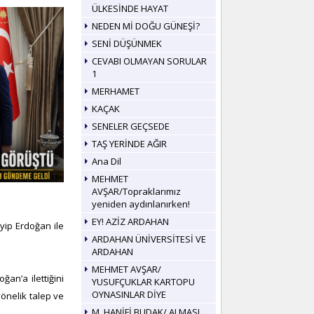
ÜLKESİNDE HAYAT
NEDEN Mİ DOĞU GÜNEŞİ?
SENİ DÜŞÜNMEK
CEVABI OLMAYAN SORULAR
1
MERHAMET
KAÇAK
SENELER GEÇSEDE
TAŞ YERİNDE AĞIR
Ana Dil
MEHMET
AVŞAR/Topraklarımız
yeniden aydınlanırken!
EY! AZİZ ARDAHAN
yip Erdoğan ile
ARDAHAN ÜNİVERSİTESİ VE
ARDAHAN
MEHMET AVŞAR/
an’a ilettiğini
YUSUFÇUKLAR KARTOPU
OYNASINLAR DİYE
önelik talep ve
M. HANİFİ BUDAK/ ALMASI