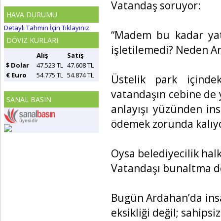
Vatandaş soruyor:
HAVA DURUMU
Detaylı Tahmin İçin Tıklayınız
“Madem bu kadar yat
DÖVIZ KURLARI
işletilemedi? Neden Ar
Alış
Satış
$ Dolar
47.523 TL
47.608 TL
€ Euro
54.775 TL
54.874 TL
Üstelik park içindek
vatandaşın cebine de
SANAL BASIN
anlayışı yüzünden ins
ödemek zorunda kalıy
Oysa belediyecilik halk
Vatandaşı bunaltma d
Bugün Ardahan’da insa
eksikliği değil; sahipsiz