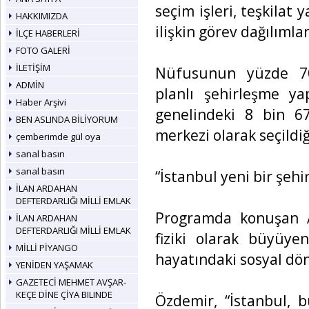
seçim işleri, teşkilat y
HAKKIMIZDA
ilişkin görev dağılımlar
İLÇE HABERLERİ
FOTO GALERİ
İLETİŞİM
Nüfusunun yüzde 70’i
ADMİN
planlı şehirleşme ya
Haber Arşivi
genelindeki 8 bin 6
BEN ASLINDA BİLİYORUM
merkezi olarak seçildiği
çemberimde gül oya
sanal basın
sanal basın
“İstanbul yeni bir şeh
İLAN ARDAHAN
DEFTERDARLIĞI MİLLİ EMLAK
Programda konuşan A
İLAN ARDAHAN
DEFTERDARLIĞI MİLLİ EMLAK
fiziki olarak büyüyen
MİLLİ PİYANGO
hayatındaki sosyal dö
YENİDEN YAŞAMAK
GAZETECİ MEHMET AVŞAR-
KEÇE DİNE ÇİYA BILINDE
Özdemir, “İstanbul, b