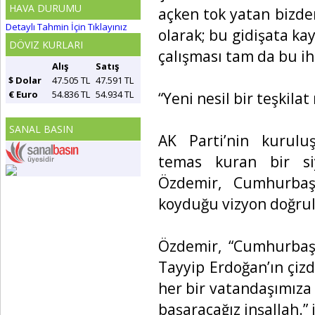
HAVA DURUMU
açken tok yatan bizden
Detaylı Tahmin İçin Tıklayınız
olarak; bu gidişata kayı
DÖVIZ KURLARI
çalışması tam da bu i
Alış
Satış
$ Dolar
47.505 TL
47.591 TL
€ Euro
54.836 TL
54.934 TL
“Yeni nesil bir teşkilat 
SANAL BASIN
AK Parti’nin kurulu
temas kuran bir siy
Özdemir, Cumhurbaş
koyduğu vizyon doğrult
Özdemir, “Cumhurbaş
Tayyip Erdoğan’ın çizd
her bir vatandaşımıza
başaracağız inşallah.” 