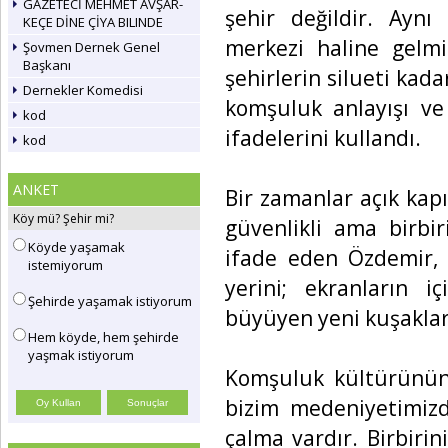
GAZETECİ MEHMET AVŞAR-
şehir değildir. Aynı
KEÇE DİNE ÇİYA BILINDE
merkezi haline gelmiş
Şovmen Dernek Genel
Başkanı
şehirlerin silueti kada
Dernekler Komedisi
komşuluk anlayışı ve
kod
ifadelerini kullandı.
kod
ANKET
Bir zamanlar açık kap
Köy mü? Şehir mi?
güvenlikli ama birbir
Köyde yaşamak
ifade eden Özdemir, 
istemiyorum
yerini; ekranların iç
Şehirde yaşamak istiyorum
büyüyen yeni kuşaklar
Hem köyde, hem şehirde
yaşmak istiyorum
Komşuluk kültürünün
bizim medeniyetimizd
çalma vardır. Birbiri