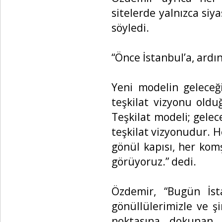
sitelerde yalnızca siya
söyledi.
“Önce İstanbul’a, ardı
Yeni modelin geleceğ
teşkilat vizyonu old
Teşkilat modeli; gelec
teşkilat vizyonudur. He
gönül kapısı, her kom
görüyoruz.” dedi.
Özdemir, “Bugün İst
gönüllülerimizle ve şi
noktasına dokunan 