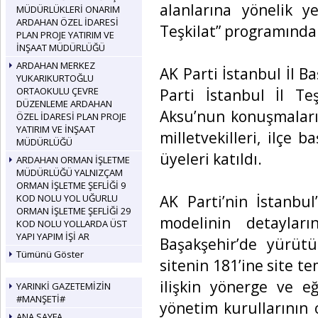
alanlarına yönelik ye
MÜDÜRLÜKLERİ ONARIM
ARDAHAN ÖZEL İDARESİ
Teşkilat” programında 
PLAN PROJE YATIRIM VE
İNŞAAT MÜDÜRLÜĞÜ
ARDAHAN MERKEZ
AK Parti İstanbul İl B
YUKARIKURTOĞLU
ORTAOKULU ÇEVRE
Parti İstanbul İl T
DÜZENLEME ARDAHAN
Aksu’nun konuşmaları
ÖZEL İDARESİ PLAN PROJE
YATIRIM VE İNŞAAT
milletvekilleri, ilçe b
MÜDÜRLÜĞÜ
üyeleri katıldı.
ARDAHAN ORMAN İŞLETME
MÜDÜRLÜĞÜ YALNIZÇAM
ORMAN İŞLETME ŞEFLİĞİ 9
AK Parti’nin İstanbul
KOD NOLU YOL UĞURLU
ORMAN İŞLETME ŞEFLİĞİ 29
modelinin detayları
KOD NOLU YOLLARDA ÜST
YAPI YAPIM İŞİ AR
Başakşehir’de yürütü
Tümünü Göster
sitenin 181’ine site te
ilişkin yönerge ve e
YARINKİ GAZETEMİZİN
#MANŞETİ#
yönetim kurullarının
ANA SAYFA