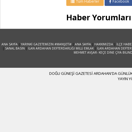
Tüm Haberler
Facebook
Haber Yorumları
ANA SAYFA
|
YARINKİ GAZETEMİZİN #MANŞETİ#
|
ANA SAYFA
|
HAKKIMIZDA
|
İLÇE HABE
|
SANAL BASIN
|
İLAN ARDAHAN DEFTERDARLIĞI MİLLİ EMLAK
|
İLAN ARDAHAN DEFTERD
MEHMET AVŞAR- KEÇE DİNE ÇİYA BILIN
DOĞU GÜNEŞİ GAZETESİ ARDAHAN'DA GÜNLÜK YA
YAYIN 