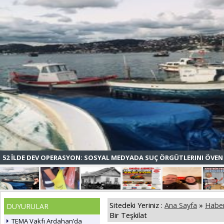
52 İLDE DEV OPERASYON: SOSYAL MEDYADA SUÇ ÖRGÜTLERINI ÖVEN 
Sitedeki Yeriniz :
Ana Sayfa
»
Haber
DUYURULAR
Bir Teşkilat
TEMA Vakfı Ardahan’da