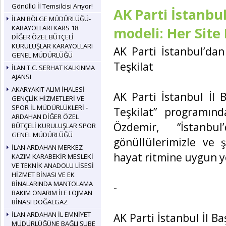
Gönüllü İl Temsilcisi Arıyor!
AK Parti İstanbul
İLAN BÖLGE MÜDÜRLÜĞÜ-
KARAYOLLARI KARS 18.
modeli: Her Site 
DİĞER ÖZEL BÜTÇELİ
KURULUŞLAR KARAYOLLARI
AK Parti İstanbul’dan
GENEL MÜDÜRLÜĞÜ
Teşkilat
İLAN T.C. SERHAT KALKINMA
AJANSI
AKARYAKIT ALIM İHALESİ
AK Parti İstanbul İl 
GENÇLİK HİZMETLERİ VE
SPOR İL MÜDÜRLÜKLERİ -
Teşkilat” programınd
ARDAHAN DİĞER ÖZEL
Özdemir, “İstanbu
BÜTÇELİ KURULUŞLAR SPOR
GENEL MÜDÜRLÜĞÜ
gönüllülerimizle ve ş
İLAN ARDAHAN MERKEZ
hayat ritmine uygun ye
KAZIM KARABEKİR MESLEKİ
VE TEKNİK ANADOLU LİSESİ
HİZMET BİNASI VE EK
BİNALARINDA MANTOLAMA
-
BAKIM ONARIM İLE LOJMAN
BİNASI DOĞALGAZ
İLAN ARDAHAN İL EMNİYET
AK Parti İstanbul İl 
MÜDÜRLÜĞÜNE BAĞLI ŞUBE