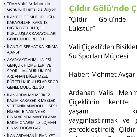
TEMA Vakfı Ardahan’da
Çıldır Gölü’nde 
Gönüllü İl Temsilcisi Arıyor!
İLAN BÖLGE MÜDÜRLÜĞÜ-
“Çıldır Gölü’nde 
KARAYOLLARI KARS 18.
Lükstür”
DİĞER ÖZEL BÜTÇELİ
KURULUŞLAR KARAYOLLARI
GENEL MÜDÜRLÜĞÜ
Vali Çiçekli’den Bisikl
İLAN T.C. SERHAT KALKINMA
AJANSI
Su Sporları Müjdesi
AKARYAKIT ALIM İHALESİ
GENÇLİK HİZMETLERİ VE
SPOR İL MÜDÜRLÜKLERİ -
Haber: Mehmet Avşar
ARDAHAN DİĞER ÖZEL
BÜTÇELİ KURULUŞLAR SPOR
GENEL MÜDÜRLÜĞÜ
Ardahan Valisi Mehm
İLAN ARDAHAN MERKEZ
Çiçekli’nin, kentte 
KAZIM KARABEKİR MESLEKİ
VE TEKNİK ANADOLU LİSESİ
yaşam kült
HİZMET BİNASI VE EK
BİNALARINDA MANTOLAMA
yaygınlaştırmak ve 
BAKIM ONARIM İLE LOJMAN
gerçekleştirdiği Çıld
BİNASI DOĞALGAZ
İLAN ARDAHAN İL EMNİYET