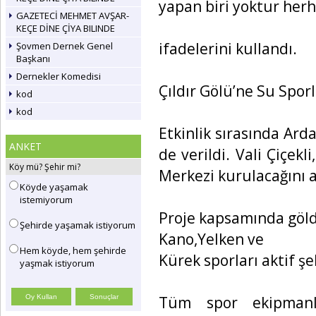
yapan biri yoktur herh
GAZETECİ MEHMET AVŞAR-
KEÇE DİNE ÇİYA BILINDE
ifadelerini kullandı.
Şovmen Dernek Genel
Başkanı
Dernekler Komedisi
Çıldır Gölü’ne Su Spor
kod
kod
Etkinlik sırasında Ard
ANKET
de verildi. Vali Çiçekl
Köy mü? Şehir mi?
Merkezi kurulacağını a
Köyde yaşamak
istemiyorum
Proje kapsamında göld
Şehirde yaşamak istiyorum
Kano,Yelken ve
Hem köyde, hem şehirde
Kürek sporları aktif şe
yaşmak istiyorum
Tüm spor ekipmanla