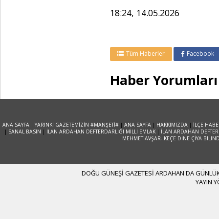
18:24, 14.05.2026
Tüm Haberler
Facebook
Haber Yorumları
ANA SAYFA
|
YARINKİ GAZETEMİZİN #MANŞETİ#
|
ANA SAYFA
|
HAKKIMIZDA
|
İLÇE HABE
|
SANAL BASIN
|
İLAN ARDAHAN DEFTERDARLIĞI MİLLİ EMLAK
|
İLAN ARDAHAN DEFTERD
MEHMET AVŞAR- KEÇE DİNE ÇİYA BILIN
DOĞU GÜNEŞİ GAZETESİ ARDAHAN'DA GÜNLÜK YA
YAYIN 