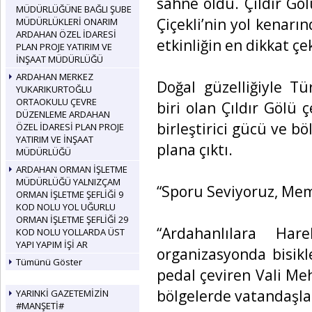
sahne oldu. Çıldır Gö
MÜDÜRLÜĞÜNE BAĞLI ŞUBE
Çiçekli’nin yol kenarın
MÜDÜRLÜKLERİ ONARIM
ARDAHAN ÖZEL İDARESİ
etkinliğin en dikkat çe
PLAN PROJE YATIRIM VE
İNŞAAT MÜDÜRLÜĞÜ
ARDAHAN MERKEZ
Doğal güzelliğiyle T
YUKARIKURTOĞLU
ORTAOKULU ÇEVRE
biri olan Çıldır Gölü
DÜZENLEME ARDAHAN
birleştirici gücü ve b
ÖZEL İDARESİ PLAN PROJE
YATIRIM VE İNŞAAT
plana çıktı.
MÜDÜRLÜĞÜ
ARDAHAN ORMAN İŞLETME
MÜDÜRLÜĞÜ YALNIZÇAM
“Sporu Seviyoruz, Mem
ORMAN İŞLETME ŞEFLİĞİ 9
KOD NOLU YOL UĞURLU
ORMAN İŞLETME ŞEFLİĞİ 29
“Ardahanlılara Har
KOD NOLU YOLLARDA ÜST
YAPI YAPIM İŞİ AR
organizasyonda bisikl
Tümünü Göster
pedal çeviren Vali Meh
bölgelerde vatandaşlar
YARINKİ GAZETEMİZİN
#MANŞETİ#