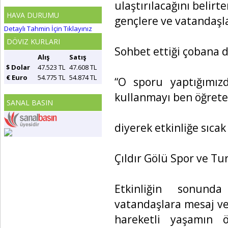
ulaştırılacağını belirt
HAVA DURUMU
gençlere ve vatandaşlar
Detaylı Tahmin İçin Tıklayınız
DÖVIZ KURLARI
Sohbet ettiği çobana da
Alış
Satış
$ Dolar
47.523 TL
47.608 TL
€ Euro
54.775 TL
54.874 TL
“O sporu yaptığımız
kullanmayı ben öğret
SANAL BASIN
diyerek etkinliğe sıcak
Çıldır Gölü Spor ve T
Etkinliğin sonunda
vatandaşlara mesaj ve
hareketli yaşamın 