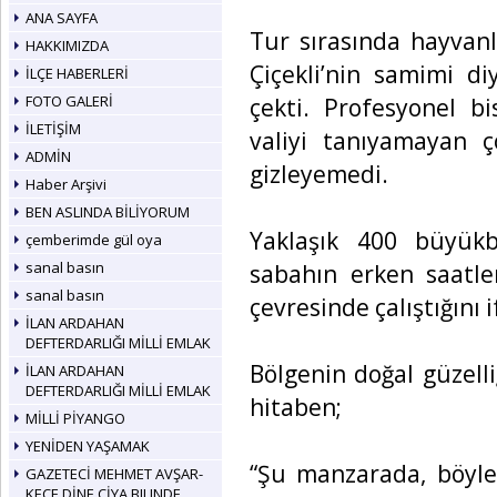
ANA SAYFA
Tur sırasında hayvanl
HAKKIMIZDA
Çiçekli’nin samimi di
İLÇE HABERLERİ
FOTO GALERİ
çekti. Profesyonel bi
İLETİŞİM
valiyi tanıyamayan ç
ADMİN
gizleyemedi.
Haber Arşivi
BEN ASLINDA BİLİYORUM
Yaklaşık 400 büyükb
çemberimde gül oya
sanal basın
sabahın erken saatle
sanal basın
çevresinde çalıştığını i
İLAN ARDAHAN
DEFTERDARLIĞI MİLLİ EMLAK
Bölgenin doğal güzelli
İLAN ARDAHAN
DEFTERDARLIĞI MİLLİ EMLAK
hitaben;
MİLLİ PİYANGO
YENİDEN YAŞAMAK
“Şu manzarada, böyle
GAZETECİ MEHMET AVŞAR-
KEÇE DİNE ÇİYA BILINDE