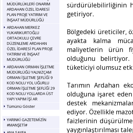
sürdürülebilirliğinin
MÜDÜRLÜKLERİ ONARIM
ARDAHAN ÖZEL İDARESİ
getiriyor.
PLAN PROJE YATIRIM VE
İNŞAAT MÜDÜRLÜĞÜ
ARDAHAN MERKEZ
Bölgedeki üreticiler, ö
YUKARIKURTOĞLU
ORTAOKULU ÇEVRE
ayakta kalma mücad
DÜZENLEME ARDAHAN
maliyetlerin ürün f
ÖZEL İDARESİ PLAN PROJE
YATIRIM VE İNŞAAT
olduğunu belirtiyo
MÜDÜRLÜĞÜ
tüketiciyi olumsuz etki
ARDAHAN ORMAN İŞLETME
MÜDÜRLÜĞÜ YALNIZÇAM
ORMAN İŞLETME ŞEFLİĞİ 9
KOD NOLU YOL UĞURLU
Tarımın Ardahan eko
ORMAN İŞLETME ŞEFLİĞİ 29
olduğuna işaret eden 
KOD NOLU YOLLARDA ÜST
YAPI YAPIM İŞİ AR
destek mekanizmaları
Tümünü Göster
ediyor. Özellikle mazot
faizlerinin düşürülme
YARINKİ GAZETEMİZİN
#MANŞETİ#
yaygınlaştırılması tale
ANA SAYFA