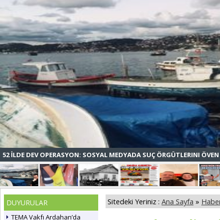
52 İLDE DEV OPERASYON: SOSYAL MEDYADA SUÇ ÖRGÜTLERINI ÖVEN 
Sitedeki Yeriniz :
Ana Sayfa
»
Haber
DUYURULAR
TEMA Vakfı Ardahan’da