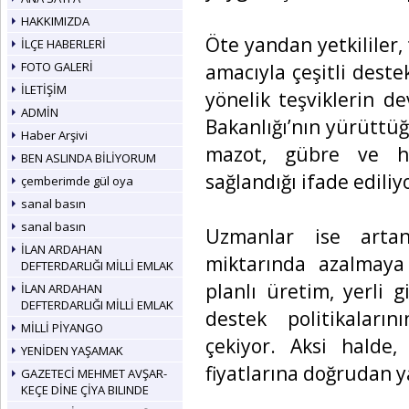
HAKKIMIZDA
Öte yandan yetkililer,
İLÇE HABERLERİ
FOTO GALERİ
amacıyla çeşitli dest
İLETİŞİM
yönelik teşviklerin d
ADMİN
Bakanlığı’nın yürüttü
Haber Arşivi
mazot, gübre ve hay
BEN ASLINDA BİLİYORUM
sağlandığı ifade ediliy
çemberimde gül oya
sanal basın
sanal basın
Uzmanlar ise arta
İLAN ARDAHAN
miktarında azalmaya 
DEFTERDARLIĞI MİLLİ EMLAK
planlı üretim, yerli g
İLAN ARDAHAN
DEFTERDARLIĞI MİLLİ EMLAK
destek politikaların
MİLLİ PİYANGO
çekiyor. Aksi halde
YENİDEN YAŞAMAK
fiyatlarına doğrudan ya
GAZETECİ MEHMET AVŞAR-
KEÇE DİNE ÇİYA BILINDE