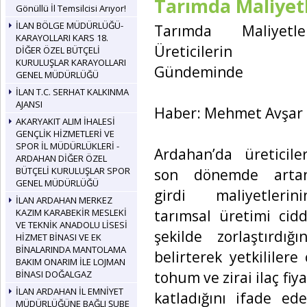
Tarımda Maliyet
Gönüllü İl Temsilcisi Arıyor!
İLAN BÖLGE MÜDÜRLÜĞÜ-
Tarımda Maliyetle
KARAYOLLARI KARS 18.
Üreticilerin
DİĞER ÖZEL BÜTÇELİ
KURULUŞLAR KARAYOLLARI
Gündeminde
GENEL MÜDÜRLÜĞÜ
İLAN T.C. SERHAT KALKINMA
AJANSI
Haber: Mehmet Avşar
AKARYAKIT ALIM İHALESİ
GENÇLİK HİZMETLERİ VE
SPOR İL MÜDÜRLÜKLERİ -
Ardahan’da üreticiler
ARDAHAN DİĞER ÖZEL
BÜTÇELİ KURULUŞLAR SPOR
son dönemde arta
GENEL MÜDÜRLÜĞÜ
girdi maliyetlerini
İLAN ARDAHAN MERKEZ
tarımsal üretimi cidd
KAZIM KARABEKİR MESLEKİ
VE TEKNİK ANADOLU LİSESİ
şekilde zorlaştırdığın
HİZMET BİNASI VE EK
BİNALARINDA MANTOLAMA
belirterek yetkililer
BAKIM ONARIM İLE LOJMAN
tohum ve zirai ilaç fiy
BİNASI DOĞALGAZ
İLAN ARDAHAN İL EMNİYET
katladığını ifade ed
MÜDÜRLÜĞÜNE BAĞLI ŞUBE