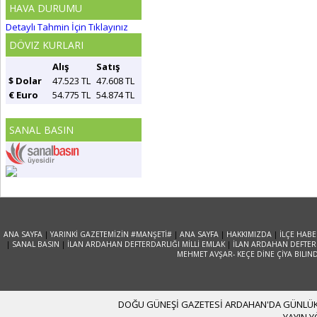
HAVA DURUMU
Detaylı Tahmin İçin Tıklayınız
DÖVIZ KURLARI
Alış
Satış
$ Dolar
47.523 TL
47.608 TL
€ Euro
54.775 TL
54.874 TL
SANAL BASIN
ANA SAYFA
|
YARINKİ GAZETEMİZİN #MANŞETİ#
|
ANA SAYFA
|
HAKKIMIZDA
|
İLÇE HABE
|
SANAL BASIN
|
İLAN ARDAHAN DEFTERDARLIĞI MİLLİ EMLAK
|
İLAN ARDAHAN DEFTERD
MEHMET AVŞAR- KEÇE DİNE ÇİYA BILIN
DOĞU GÜNEŞİ GAZETESİ ARDAHAN'DA GÜNLÜK YA