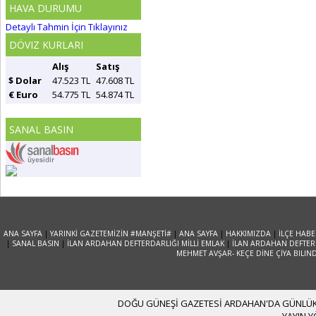
HAVA DURUMU
Detaylı Tahmin İçin Tıklayınız
DÖVIZ KURLARI
Alış
Satış
$ Dolar
47.523 TL
47.608 TL
€ Euro
54.775 TL
54.874 TL
SANAL BASIN
ANA SAYFA
|
YARINKİ GAZETEMİZİN #MANŞETİ#
|
ANA SAYFA
|
HAKKIMIZDA
|
İLÇE HABE
|
SANAL BASIN
|
İLAN ARDAHAN DEFTERDARLIĞI MİLLİ EMLAK
|
İLAN ARDAHAN DEFTERD
MEHMET AVŞAR- KEÇE DİNE ÇİYA BILIN
DOĞU GÜNEŞİ GAZETESİ ARDAHAN'DA GÜNLÜK YA