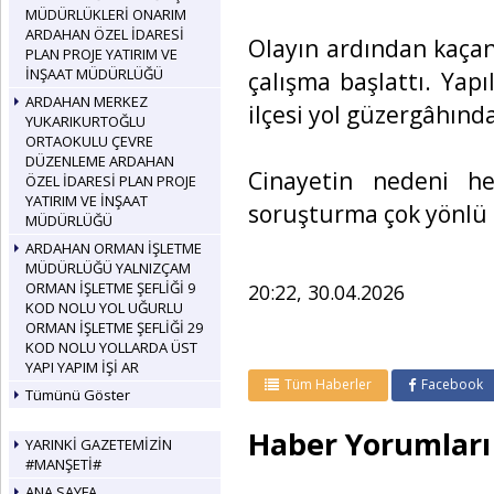
MÜDÜRLÜKLERİ ONARIM
ARDAHAN ÖZEL İDARESİ
Olayın ardından kaçan 
PLAN PROJE YATIRIM VE
İNŞAAT MÜDÜRLÜĞÜ
çalışma başlattı. Yap
ARDAHAN MERKEZ
ilçesi yol güzergâhınd
YUKARIKURTOĞLU
ORTAOKULU ÇEVRE
DÜZENLEME ARDAHAN
Cinayetin nedeni he
ÖZEL İDARESİ PLAN PROJE
YATIRIM VE İNŞAAT
soruşturma çok yönlü 
MÜDÜRLÜĞÜ
ARDAHAN ORMAN İŞLETME
MÜDÜRLÜĞÜ YALNIZÇAM
ORMAN İŞLETME ŞEFLİĞİ 9
20:22, 30.04.2026
KOD NOLU YOL UĞURLU
ORMAN İŞLETME ŞEFLİĞİ 29
KOD NOLU YOLLARDA ÜST
YAPI YAPIM İŞİ AR
Tüm Haberler
Facebook
Tümünü Göster
Haber Yorumları
YARINKİ GAZETEMİZİN
#MANŞETİ#
ANA SAYFA