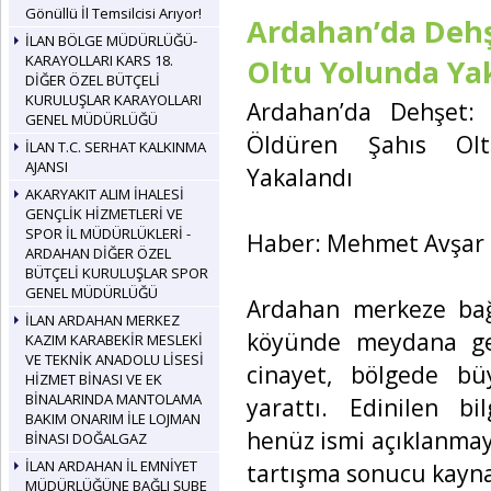
Gönüllü İl Temsilcisi Arıyor!
Ardahan’da Dehş
İLAN BÖLGE MÜDÜRLÜĞÜ-
KARAYOLLARI KARS 18.
Oltu Yolunda Ya
DİĞER ÖZEL BÜTÇELİ
KURULUŞLAR KARAYOLLARI
Ardahan’da Dehşet: 
GENEL MÜDÜRLÜĞÜ
Öldüren Şahıs Ol
İLAN T.C. SERHAT KALKINMA
AJANSI
Yakalandı
AKARYAKIT ALIM İHALESİ
GENÇLİK HİZMETLERİ VE
SPOR İL MÜDÜRLÜKLERİ -
Haber: Mehmet Avşar
ARDAHAN DİĞER ÖZEL
BÜTÇELİ KURULUŞLAR SPOR
GENEL MÜDÜRLÜĞÜ
Ardahan merkeze bağ
İLAN ARDAHAN MERKEZ
köyünde meydana gel
KAZIM KARABEKİR MESLEKİ
VE TEKNİK ANADOLU LİSESİ
cinayet, bölgede b
HİZMET BİNASI VE EK
BİNALARINDA MANTOLAMA
yarattı. Edinilen bil
BAKIM ONARIM İLE LOJMAN
henüz ismi açıklanmay
BİNASI DOĞALGAZ
İLAN ARDAHAN İL EMNİYET
tartışma sonucu kayna
MÜDÜRLÜĞÜNE BAĞLI ŞUBE