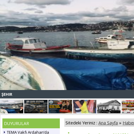
ŞEHIR
Sitedeki Yeriniz :
Ana Sayfa
»
Haber
DUYURULAR
TEMA Vakfı Ardahan’da