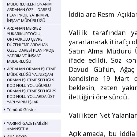
MÜDÜRLÜKLERİ ONARIM
ARDAHAN ÖZEL İDARESİ
İddialara Resmi Açıkl
PLAN PROJE YATIRIM VE
İNŞAAT MÜDÜRLÜĞÜ
ARDAHAN MERKEZ
Valilik tarafından y
YUKARIKURTOĞLU
ORTAOKULU ÇEVRE
yararlanarak itirafçı 
DÜZENLEME ARDAHAN
Satın Alma Müdürü Üm
ÖZEL İDARESİ PLAN PROJE
YATIRIM VE İNŞAAT
ifade edildi. Söz kon
MÜDÜRLÜĞÜ
Davud Gül’ün, Ağaç A
ARDAHAN ORMAN İŞLETME
MÜDÜRLÜĞÜ YALNIZÇAM
kendisine 19 Mart o
ORMAN İŞLETME ŞEFLİĞİ 9
KOD NOLU YOL UĞURLU
beklesin, zaten yakı
ORMAN İŞLETME ŞEFLİĞİ 29
ilettiğini öne sürdü.
KOD NOLU YOLLARDA ÜST
YAPI YAPIM İŞİ AR
Tümünü Göster
Valilikten Net Yalanl
YARINKİ GAZETEMİZİN
#MANŞETİ#
Açıklamada, bu iddia
ANA SAYFA