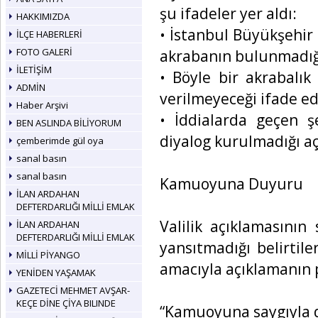
şu ifadeler yer aldı:
HAKKIMIZDA
• İstanbul Büyükşehir B
İLÇE HABERLERİ
FOTO GALERİ
akrabanın bulunmadığı 
İLETİŞİM
• Böyle bir akrabalık
ADMİN
verilmeyeceği ifade edi
Haber Arşivi
• İddialarda geçen ş
BEN ASLINDA BİLİYORUM
diyalog kurulmadığı açı
çemberimde gül oya
sanal basın
sanal basın
Kamuoyuna Duyuru
İLAN ARDAHAN
DEFTERDARLIĞI MİLLİ EMLAK
Valilik açıklamasının
İLAN ARDAHAN
DEFTERDARLIĞI MİLLİ EMLAK
yansıtmadığı belirtil
MİLLİ PİYANGO
amacıyla açıklamanın pa
YENİDEN YAŞAMAK
GAZETECİ MEHMET AVŞAR-
KEÇE DİNE ÇİYA BILINDE
“Kamuoyuna saygıyla 