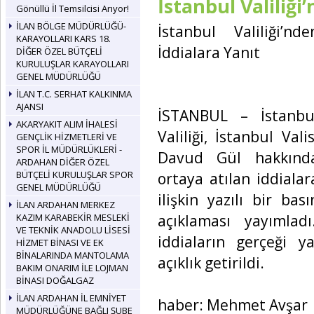
İstanbul Valiliği
Gönüllü İl Temsilcisi Arıyor!
İLAN BÖLGE MÜDÜRLÜĞÜ-
İstanbul Valiliği’nde
KARAYOLLARI KARS 18.
İddialara Yanıt
DİĞER ÖZEL BÜTÇELİ
KURULUŞLAR KARAYOLLARI
GENEL MÜDÜRLÜĞÜ
İLAN T.C. SERHAT KALKINMA
AJANSI
İSTANBUL – İstanbu
AKARYAKIT ALIM İHALESİ
Valiliği, İstanbul Valis
GENÇLİK HİZMETLERİ VE
SPOR İL MÜDÜRLÜKLERİ -
Davud Gül hakkınd
ARDAHAN DİĞER ÖZEL
BÜTÇELİ KURULUŞLAR SPOR
ortaya atılan iddialar
GENEL MÜDÜRLÜĞÜ
ilişkin yazılı bir bası
İLAN ARDAHAN MERKEZ
açıklaması yayımla
KAZIM KARABEKİR MESLEKİ
VE TEKNİK ANADOLU LİSESİ
iddiaların gerçeği y
HİZMET BİNASI VE EK
BİNALARINDA MANTOLAMA
açıklık getirildi.
BAKIM ONARIM İLE LOJMAN
BİNASI DOĞALGAZ
İLAN ARDAHAN İL EMNİYET
haber: Mehmet Avşar
MÜDÜRLÜĞÜNE BAĞLI ŞUBE