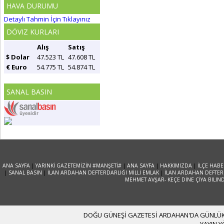
HAVA DURUMU
Detaylı Tahmin İçin Tıklayınız
DÖVIZ KURLARI
Alış
Satış
$ Dolar
47.523 TL
47.608 TL
€ Euro
54.775 TL
54.874 TL
SANAL BASIN
ANA SAYFA
|
YARINKİ GAZETEMİZİN #MANŞETİ#
|
ANA SAYFA
|
HAKKIMIZDA
|
İLÇE HABE
|
SANAL BASIN
|
İLAN ARDAHAN DEFTERDARLIĞI MİLLİ EMLAK
|
İLAN ARDAHAN DEFTERD
MEHMET AVŞAR- KEÇE DİNE ÇİYA BILIN
DOĞU GÜNEŞİ GAZETESİ ARDAHAN'DA GÜNLÜK YA