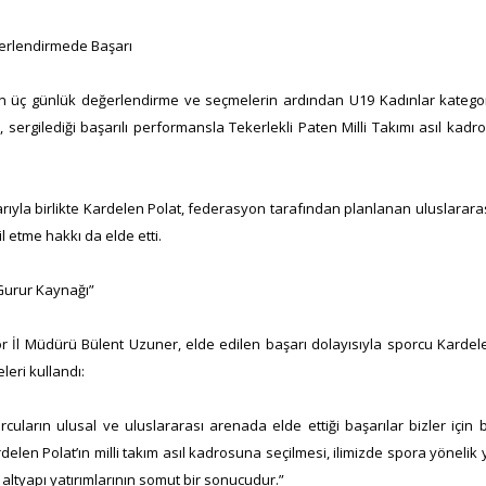
erlendirmede Başarı
n üç günlük değerlendirme ve seçmelerin ardından U19 Kadınlar kategor
 sergilediği başarılı performansla Tekerlekli Paten Milli Takımı asıl kad
rıyla birlikte Kardelen Polat, federasyon tarafından planlanan uluslarara
il etme hakkı da elde etti.
Gurur Kaynağı”
r İl Müdürü Bülent Uzuner, elde edilen başarı dolayısıyla sporcu Kardelen
leri kullandı:
rcuların ulusal ve uluslararası arenada elde ettiği başarılar bizler için 
delen Polat’ın milli takım asıl kadrosuna seçilmesi, ilimizde spora yönelik 
 altyapı yatırımlarının somut bir sonucudur.”