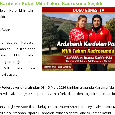
Kardelen Polat Milli Takım Kadrosuna Seçildi
elen Polat Milli Takım
ldi
 Avşar
enç sporcu Kardelen
man’da düzenlenen
Paten Milli Takım
e gösterdiği üstün
a Milli Takım asıl
eyi başardı.
 Federasyonu tarafından 03–15 Mart 2026 tarihleri arasında Karaman’da g
n Milli Takım Seçme Kampı, Türkiye’nin farklı illerinden başarılı sporcuları bi
 Gençlik ve Spor İl Müdürlüğü Sürat Pateni Antrenörü Leyla Yılmaz milli 
dilirken, Ardahanlı sporcu Kardelen Polat da sporcu olarak kampa katıldı.