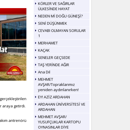
KÖRLER VE SAĞIRLAR
ÜLKESİNDE HAYAT
NEDEN Mİ DOĞU GÜNEŞİ?
SENİ DÜŞÜNMEK
CEVABI OLMAYAN SORULAR
1
MERHAMET
KAÇAK
SENELER GEÇSEDE
TAŞ YERİNDE AĞIR
Ana Dil
MEHMET
AVŞAR/Topraklarımız
yeniden aydınlanırken!
EY! AZİZ ARDAHAN
erçekleştirilen
ARDAHAN ÜNİVERSİTESİ VE
r araya getirdi.
ARDAHAN
MEHMET AVŞAR/
takım antrenörü
YUSUFÇUKLAR KARTOPU
OYNASINLAR DİYE