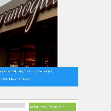
 yer almak istiyorsanız bize ulaşın.
57500 - Mehmet Avşar
KÖŞE YAZARLARIMIZ