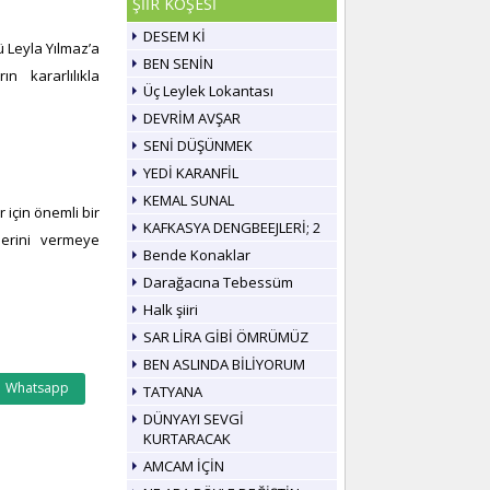
ŞİİR KÖŞESİ
DESEM Kİ
 Leyla Yılmaz’a
BEN SENİN
n kararlılıkla
Üç Leylek Lokantası
DEVRİM AVŞAR
SENİ DÜŞÜNMEK
YEDİ KARANFİL
KEMAL SUNAL
 için önemli bir
KAFKASYA DENGBEEJLERİ; 2
lerini vermeye
Bende Konaklar
Darağacına Tebessüm
Halk şiiri
SAR LİRA GİBİ ÖMRÜMÜZ
BEN ASLINDA BİLİYORUM
Whatsapp
TATYANA
DÜNYAYI SEVGİ
KURTARACAK
AMCAM İÇİN