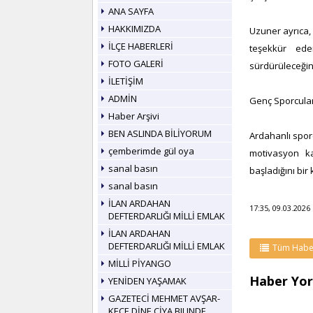
ANA SAYFA
HAKKIMIZDA
Uzuner ayrıca,
İLÇE HABERLERİ
teşekkür eder
FOTO GALERİ
sürdürüleceğini
İLETİŞİM
ADMİN
Genç Sporcula
Haber Arşivi
BEN ASLINDA BİLİYORUM
Ardahanlı sporc
çemberimde gül oya
motivasyon ka
sanal basın
başladığını bi
sanal basın
İLAN ARDAHAN
17:35, 09.03.2026
DEFTERDARLIĞI MİLLİ EMLAK
İLAN ARDAHAN
DEFTERDARLIĞI MİLLİ EMLAK
Tüm Habe
MİLLİ PİYANGO
Haber Yor
YENİDEN YAŞAMAK
GAZETECİ MEHMET AVŞAR-
KEÇE DİNE ÇİYA BILINDE