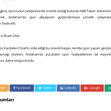
 genç sporcunun yetişmesinde önemli emeği bulunan Milli Takım Antrenörü
ek, Ardahan’da spor altyapısını güçlendirmeye yönelik çalışmaları
 ifade etti.
ra İlham Oldu
u Kardelen Polat’ın elde ettiği bu önemli başarı, kentte spor yapan gençler
ynağı olurken, Ardahan’da yürütülen spor faaliyetlerinin de meyve
r kez daha ortaya koydu.
rler
Facebook
Twitter
Linkedin
Google
umları