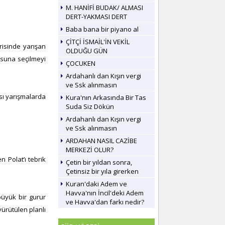
M. HANİFİ BUDAK/ ALMASI
DERT-YAKMASI DERT
Baba bana bir piyano al
ÇİTÇİ İSMAİL'İN VEKİL
isinde yarışan
OLDUĞU GÜN
rosuna seçilmeyi
ÇOCUKEN
Ardahanlı dan Kışın vergi
ve Ssk alınmasın
sı yarışmalarda
Kura'nın Arkasında Bir Tas
Suda Siz Dökün
Ardahanlı dan Kışın vergi
ve Ssk alınmasın
ARDAHAN NASIL CAZİBE
MERKEZİ OLUR?
 Polat’ı tebrik
Çetin bir yıldan sonra,
Çetinsiz bir yıla girerken
Kuran'daki Adem ve
Havva'nın İncil'deki Adem
büyük bir gurur
ve Havva'dan farkı nedir?
yürütülen planlı