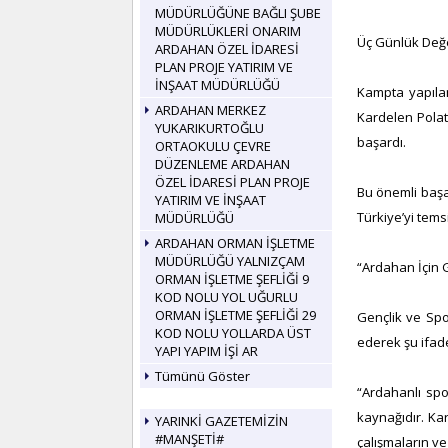
MÜDÜRLÜĞÜNE BAĞLI ŞUBE
MÜDÜRLÜKLERİ ONARIM
Üç Günlük Değ
ARDAHAN ÖZEL İDARESİ
PLAN PROJE YATIRIM VE
İNŞAAT MÜDÜRLÜĞÜ
Kampta yapıla
ARDAHAN MERKEZ
Kardelen Polat,
YUKARIKURTOĞLU
başardı.
ORTAOKULU ÇEVRE
DÜZENLEME ARDAHAN
ÖZEL İDARESİ PLAN PROJE
Bu önemli başa
YATIRIM VE İNŞAAT
Türkiye’yi tems
MÜDÜRLÜĞÜ
ARDAHAN ORMAN İŞLETME
MÜDÜRLÜĞÜ YALNIZÇAM
“Ardahan İçin 
ORMAN İŞLETME ŞEFLİĞİ 9
KOD NOLU YOL UĞURLU
ORMAN İŞLETME ŞEFLİĞİ 29
Gençlik ve Spo
KOD NOLU YOLLARDA ÜST
ederek şu ifade
YAPI YAPIM İŞİ AR
Tümünü Göster
“Ardahanlı spo
kaynağıdır. Kar
YARINKİ GAZETEMİZİN
#MANŞETİ#
çalışmaların ve