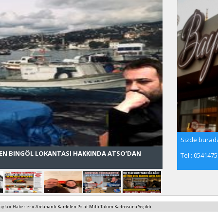
Sizde burada
LEN BINGÖL LOKANTASI HAKKINDA ATSO’DAN
Tel : 054147
ayfa
»
Haberler
» Ardahanlı Kardelen Polat Milli Takım Kadrosuna Seçildi