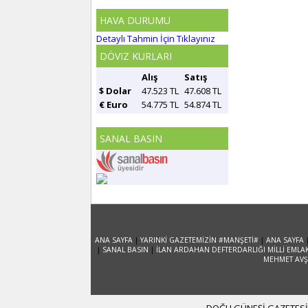
HAVA DURUMU
Detaylı Tahmin İçin Tıklayınız
DÖVIZ KURLARI
Alış
Satış
$ Dolar
47.523 TL
47.608 TL
€ Euro
54.775 TL
54.874 TL
SANAL BASIN
ANA SAYFA
|
YARINKİ GAZETEMİZİN #MANŞETİ#
|
ANA SAYFA
|
SANAL BASIN
|
İLAN ARDAHAN DEFTERDARLIĞI MİLLİ EMLA
MEHMET AVŞA