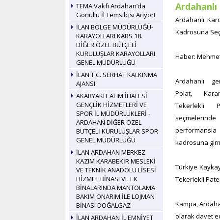
Ardahanlı 
TEMA Vakfı Ardahan’da
Gönüllü İl Temsilcisi Arıyor!
Ardahanlı Kard
İLAN BÖLGE MÜDÜRLÜĞÜ-
Kadrosuna Seçi
KARAYOLLARI KARS 18.
DİĞER ÖZEL BÜTÇELİ
KURULUŞLAR KARAYOLLARI
Haber: Mehmet
GENEL MÜDÜRLÜĞÜ
İLAN T.C. SERHAT KALKINMA
Ardahanlı g
AJANSI
Polat, Kara
AKARYAKIT ALIM İHALESİ
GENÇLİK HİZMETLERİ VE
Tekerlekli 
SPOR İL MÜDÜRLÜKLERİ -
seçmelerind
ARDAHAN DİĞER ÖZEL
performansl
BÜTÇELİ KURULUŞLAR SPOR
GENEL MÜDÜRLÜĞÜ
kadrosuna girm
İLAN ARDAHAN MERKEZ
KAZIM KARABEKİR MESLEKİ
Türkiye Kaykay
VE TEKNİK ANADOLU LİSESİ
HİZMET BİNASI VE EK
Tekerlekli Pate
BİNALARINDA MANTOLAMA
BAKIM ONARIM İLE LOJMAN
Kampa, Ardahan
BİNASI DOĞALGAZ
olarak davet e
İLAN ARDAHAN İL EMNİYET