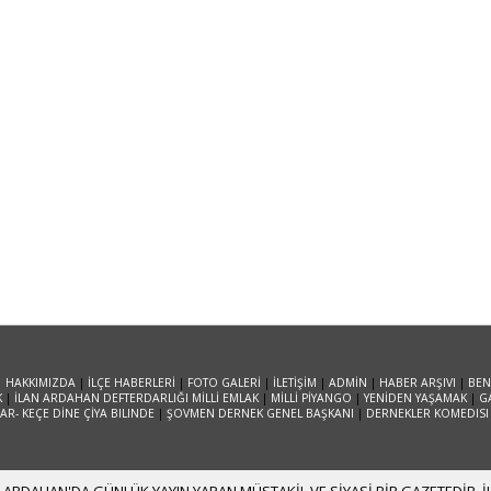
|
HAKKIMIZDA
|
İLÇE HABERLERİ
|
FOTO GALERİ
|
İLETİŞİM
|
ADMİN
|
HABER ARŞIVI
|
BEN
K
|
İLAN ARDAHAN DEFTERDARLIĞI MİLLİ EMLAK
|
MİLLİ PİYANGO
|
YENİDEN YAŞAMAK
|
G
R- KEÇE DİNE ÇİYA BILINDE
|
ŞOVMEN DERNEK GENEL BAŞKANI
|
DERNEKLER KOMEDISI