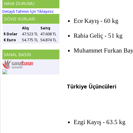
HAVA DURUMU
Detaylı Tahmin İçin Tıklayınız
DÖVIZ KURLARI
Ece Kayış - 60 kg
Alış
Satış
$ Dolar
47.523 TL
47.608 TL
Rabia Geliç - 51 kg
€ Euro
54.775 TL
54.874 TL
Muhammet Furkan Bayr
SANAL BASIN
Türkiye Üçüncüleri
Ezgi Kayış - 63.5 kg