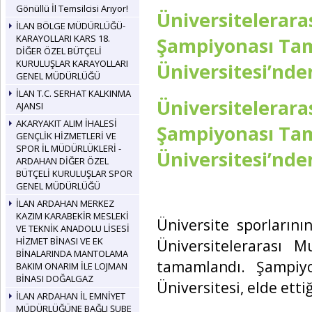
Gönüllü İl Temsilcisi Arıyor!
Üniversitelerara
İLAN BÖLGE MÜDÜRLÜĞÜ-
KARAYOLLARI KARS 18.
Şampiyonası Tam
DİĞER ÖZEL BÜTÇELİ
KURULUŞLAR KARAYOLLARI
Üniversitesi’nde
GENEL MÜDÜRLÜĞÜ
İLAN T.C. SERHAT KALKINMA
Üniversitelerara
AJANSI
AKARYAKIT ALIM İHALESİ
Şampiyonası Tam
GENÇLİK HİZMETLERİ VE
SPOR İL MÜDÜRLÜKLERİ -
Üniversitesi’nde
ARDAHAN DİĞER ÖZEL
BÜTÇELİ KURULUŞLAR SPOR
GENEL MÜDÜRLÜĞÜ
İLAN ARDAHAN MERKEZ
KAZIM KARABEKİR MESLEKİ
Üniversite sporlarını
VE TEKNİK ANADOLU LİSESİ
HİZMET BİNASI VE EK
Üniversitelerarası 
BİNALARINDA MANTOLAMA
tamamlandı. Şampiy
BAKIM ONARIM İLE LOJMAN
BİNASI DOĞALGAZ
Üniversitesi, elde etti
İLAN ARDAHAN İL EMNİYET
MÜDÜRLÜĞÜNE BAĞLI ŞUBE