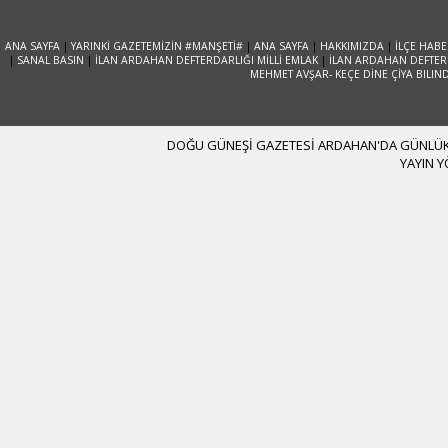
ANA SAYFA
|
YARINKİ GAZETEMİZİN #MANŞETİ#
|
ANA SAYFA
|
HAKKIMIZDA
|
İLÇE HABE
|
SANAL BASIN
|
İLAN ARDAHAN DEFTERDARLIĞI MİLLİ EMLAK
|
İLAN ARDAHAN DEFTERD
MEHMET AVŞAR- KEÇE DİNE ÇİYA BILIN
DOĞU GÜNEŞİ GAZETESİ ARDAHAN'DA GÜNLÜK YA
YAYIN 