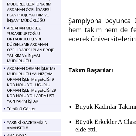
MÜDÜRLÜKLERİ ONARIM
ARDAHAN ÖZEL İDARESİ
PLAN PROJE YATIRIM VE
Şampiyona boyunca ü
İNŞAAT MÜDÜRLÜĞÜ
ARDAHAN MERKEZ
hem takım hem de fer
YUKARIKURTOĞLU
ederek üniversitelerini
ORTAOKULU ÇEVRE
DÜZENLEME ARDAHAN
ÖZEL İDARESİ PLAN PROJE
YATIRIM VE İNŞAAT
MÜDÜRLÜĞÜ
ARDAHAN ORMAN İŞLETME
Takım Başarıları
MÜDÜRLÜĞÜ YALNIZÇAM
ORMAN İŞLETME ŞEFLİĞİ 9
KOD NOLU YOL UĞURLU
ORMAN İŞLETME ŞEFLİĞİ 29
KOD NOLU YOLLARDA ÜST
YAPI YAPIM İŞİ AR
Büyük Kadınlar Takımı
Tümünü Göster
Büyük Erkekler A Clas
YARINKİ GAZETEMİZİN
#MANŞETİ#
elde etti.
ANA SAYFA