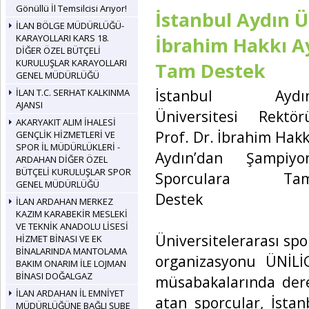
Gönüllü İl Temsilcisi Arıyor!
İstanbul Aydın Ü
İLAN BÖLGE MÜDÜRLÜĞÜ-
KARAYOLLARI KARS 18.
İbrahim Hakkı A
DİĞER ÖZEL BÜTÇELİ
KURULUŞLAR KARAYOLLARI
Tam Destek
GENEL MÜDÜRLÜĞÜ
İstanbul Aydı
İLAN T.C. SERHAT KALKINMA
AJANSI
Üniversitesi Rektör
AKARYAKIT ALIM İHALESİ
Prof. Dr. İbrahim Hakk
GENÇLİK HİZMETLERİ VE
SPOR İL MÜDÜRLÜKLERİ -
Aydın’dan Şampiyo
ARDAHAN DİĞER ÖZEL
BÜTÇELİ KURULUŞLAR SPOR
Sporculara Ta
GENEL MÜDÜRLÜĞÜ
Destek
İLAN ARDAHAN MERKEZ
KAZIM KARABEKİR MESLEKİ
VE TEKNİK ANADOLU LİSESİ
Üniversitelerarası spo
HİZMET BİNASI VE EK
BİNALARINDA MANTOLAMA
organizasyonu ÜNİLİ
BAKIM ONARIM İLE LOJMAN
BİNASI DOĞALGAZ
müsabakalarında dere
İLAN ARDAHAN İL EMNİYET
atan sporcular, İsta
MÜDÜRLÜĞÜNE BAĞLI ŞUBE