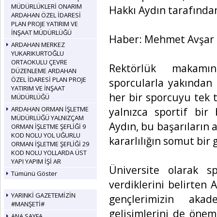
MÜDÜRLÜKLERİ ONARIM
Hakkı Aydın tarafında
ARDAHAN ÖZEL İDARESİ
PLAN PROJE YATIRIM VE
İNŞAAT MÜDÜRLÜĞÜ
Haber: Mehmet Avşar
ARDAHAN MERKEZ
YUKARIKURTOĞLU
ORTAOKULU ÇEVRE
Rektörlük makamın
DÜZENLEME ARDAHAN
ÖZEL İDARESİ PLAN PROJE
sporcularla yakından 
YATIRIM VE İNŞAAT
her bir sporcuyu tek 
MÜDÜRLÜĞÜ
ARDAHAN ORMAN İŞLETME
yalnızca sportif bir
MÜDÜRLÜĞÜ YALNIZÇAM
Aydın, bu başarıların 
ORMAN İŞLETME ŞEFLİĞİ 9
KOD NOLU YOL UĞURLU
kararlılığın somut bir
ORMAN İŞLETME ŞEFLİĞİ 29
KOD NOLU YOLLARDA ÜST
YAPI YAPIM İŞİ AR
Üniversite olarak 
Tümünü Göster
verdiklerini belirten 
YARINKİ GAZETEMİZİN
gençlerimizin akad
#MANŞETİ#
gelişimlerini de önem
ANA SAYFA