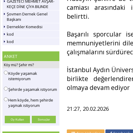
GAZETECİ MEHMET AVŞAR-
camiası arasındaki 
KEÇE DİNE ÇİYA BILINDE
Şovmen Dernek Genel
belirtti.
Başkanı
Dernekler Komedisi
Başarılı sporcular i
kod
memnuniyetlerini dile
kod
çalışmalarını sürdürece
ANKET
Köy mü? Şehir mi?
İstanbul Aydın Ünivers
Köyde yaşamak
birlikte değerlendi
istemiyorum
olmaya devam ediyor
Şehirde yaşamak istiyorum
Hem köyde, hem şehirde
yaşmak istiyorum
21:27, 20.02.2026