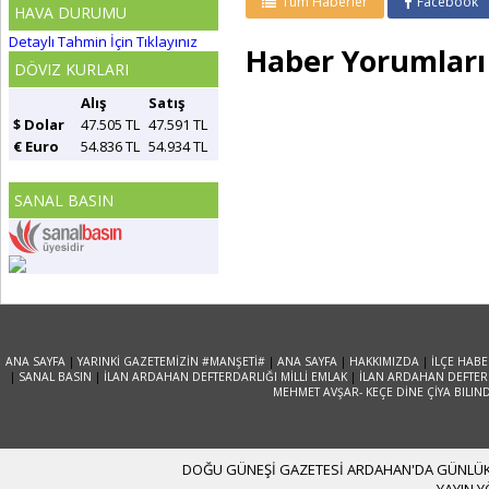
Tüm Haberler
Facebook
HAVA DURUMU
Detaylı Tahmin İçin Tıklayınız
Haber Yorumları
DÖVIZ KURLARI
Alış
Satış
$ Dolar
47.505 TL
47.591 TL
€ Euro
54.836 TL
54.934 TL
SANAL BASIN
ANA SAYFA
|
YARINKİ GAZETEMİZİN #MANŞETİ#
|
ANA SAYFA
|
HAKKIMIZDA
|
İLÇE HABE
|
SANAL BASIN
|
İLAN ARDAHAN DEFTERDARLIĞI MİLLİ EMLAK
|
İLAN ARDAHAN DEFTERD
MEHMET AVŞAR- KEÇE DİNE ÇİYA BILIN
DOĞU GÜNEŞİ GAZETESİ ARDAHAN'DA GÜNLÜK YA