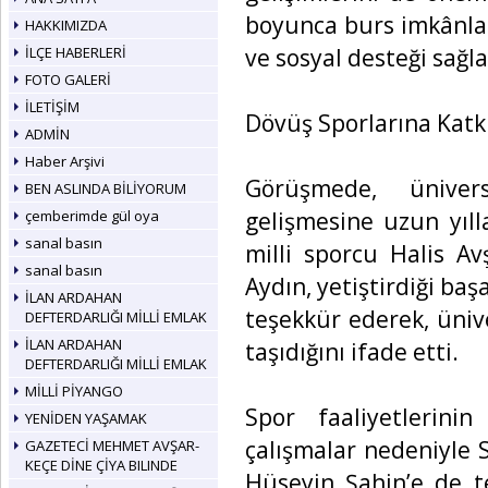
boyunca burs imkânla
HAKKIMIZDA
ve sosyal desteği sağ
İLÇE HABERLERİ
FOTO GALERİ
İLETİŞİM
Dövüş Sporlarına Katk
ADMİN
Haber Arşivi
Görüşmede, üniver
BEN ASLINDA BİLİYORUM
gelişmesine uzun yıll
çemberimde gül oya
sanal basın
milli sporcu Halis Av
sanal basın
Aydın, yetiştirdiği baş
İLAN ARDAHAN
teşekkür ederek, üniv
DEFTERDARLIĞI MİLLİ EMLAK
İLAN ARDAHAN
taşıdığını ifade etti.
DEFTERDARLIĞI MİLLİ EMLAK
MİLLİ PİYANGO
Spor faaliyetlerinin
YENİDEN YAŞAMAK
çalışmalar nedeniyle 
GAZETECİ MEHMET AVŞAR-
KEÇE DİNE ÇİYA BILINDE
Hüseyin Şahin’e de t