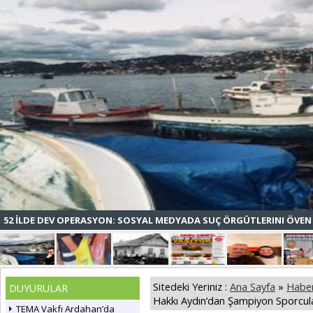
52 İLDE DEV OPERASYON: SOSYAL MEDYADA SUÇ ÖRGÜTLERINI ÖVEN 
Sitedeki Yeriniz :
Ana Sayfa
»
Haber
DUYURULAR
Hakkı Aydın’dan Şampiyon Sporcu
TEMA Vakfı Ardahan’da